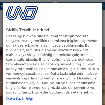
ı Dijital UBAK Bölümü Hakkında
UND, Yunanistan Vize Başvurula
Gizlilik Tercihi Merkezi
Uluslararası Nakliyeciler Derneği
Herhangi bir web sitesini ziyaret ettiğinizde site,
GİRİŞ YAP
tarayıcınızdan genellikle tanımlama bilgileri biçiminde
olmak üzere bilgiler alabilir veya depolayabilir. Bu
bilgiler; siz, tercihleriniz ya da cihazınız hakkında
olabilir veya siteyi beklediğiniz şekilde çalıştırmak
üzere kullanılabilir. Bilgiler çoğunlukla sizi doğrudan
tanımlamaz ancak size daha kişiselleştirilmiş bir web
deneyimi sunabilir. Bazı tanımlama bilgisi türlerine izin
vermemeyi seçebilirsiniz. Daha fazla bilgi edinmek ve
varsayılan ayarlarımızı değiştirmek için farklı kategori
başlıklarına tıklayın. Bununla birlikte, bazı tanımlama
bilgisi türlerini engellediğinizde site deneyiminiz ve
sunabildiğimiz hizmetler bu durumdan etkilenebilir.
Daha Fazla Bilgi