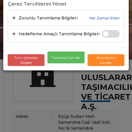
Çerez Tercihlerini Yönet
Zorunlu Tanımlama Bilgileri
Her Zaman Etkin
Hedefleme Amaçlı Tanımlama Bilgileri
Tüm Çerezleri
Tümüne İzin Ver
Tercihlerimi
Reddet
Kaydet
TRANSER
ULUSLARAR
TAŞIMACILI
VE TICARET
A.Ş.
Adres
:
Eyüp Sultan Mah.
Samandıra Cad. Vadi Sok:
No:16 Samandıra