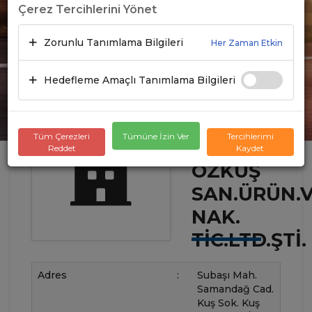
Çerez Tercihlerini Yönet
Zorunlu Tanımlama Bilgileri
Her Zaman Etkin
Hedefleme Amaçlı Tanımlama Bilgileri
Tüm Çerezleri
Tümüne İzin Ver
Tercihlerimi
Reddet
Kaydet
ÖZKUŞ
SAN.ÜRÜN.
NAK.
TIC.LTD.ŞTI.
Adres
:
Subaşı Mah.
Samandağ Cad.
Kuş Sok. Kuş