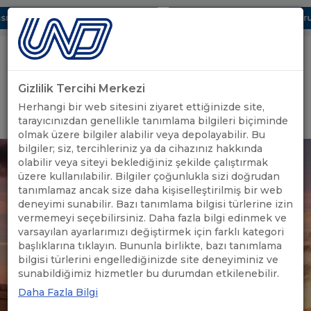
ı Dijital UBAK Bölümü Hakkında
UND, Yunanistan Vize Başvurula
Gizlilik Tercihi Merkezi
Uluslararası Nakliyeciler Derneği
Herhangi bir web sitesini ziyaret ettiğinizde site,
GİRİŞ YAP
tarayıcınızdan genellikle tanımlama bilgileri biçiminde
olmak üzere bilgiler alabilir veya depolayabilir. Bu
bilgiler; siz, tercihleriniz ya da cihazınız hakkında
olabilir veya siteyi beklediğiniz şekilde çalıştırmak
üzere kullanılabilir. Bilgiler çoğunlukla sizi doğrudan
tanımlamaz ancak size daha kişiselleştirilmiş bir web
deneyimi sunabilir. Bazı tanımlama bilgisi türlerine izin
vermemeyi seçebilirsiniz. Daha fazla bilgi edinmek ve
varsayılan ayarlarımızı değiştirmek için farklı kategori
başlıklarına tıklayın. Bununla birlikte, bazı tanımlama
bilgisi türlerini engellediğinizde site deneyiminiz ve
sunabildiğimiz hizmetler bu durumdan etkilenebilir.
Daha Fazla Bilgi