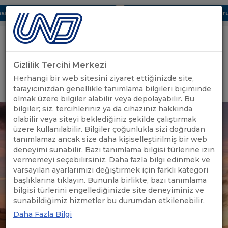
ı Dijital UBAK Bölümü Hakkında
UND, Yunanistan Vize Başvurula
Gizlilik Tercihi Merkezi
Uluslararası Nakliyeciler Derneği
Herhangi bir web sitesini ziyaret ettiğinizde site,
GİRİŞ YAP
tarayıcınızdan genellikle tanımlama bilgileri biçiminde
olmak üzere bilgiler alabilir veya depolayabilir. Bu
bilgiler; siz, tercihleriniz ya da cihazınız hakkında
olabilir veya siteyi beklediğiniz şekilde çalıştırmak
üzere kullanılabilir. Bilgiler çoğunlukla sizi doğrudan
tanımlamaz ancak size daha kişiselleştirilmiş bir web
deneyimi sunabilir. Bazı tanımlama bilgisi türlerine izin
vermemeyi seçebilirsiniz. Daha fazla bilgi edinmek ve
varsayılan ayarlarımızı değiştirmek için farklı kategori
başlıklarına tıklayın. Bununla birlikte, bazı tanımlama
bilgisi türlerini engellediğinizde site deneyiminiz ve
sunabildiğimiz hizmetler bu durumdan etkilenebilir.
Daha Fazla Bilgi