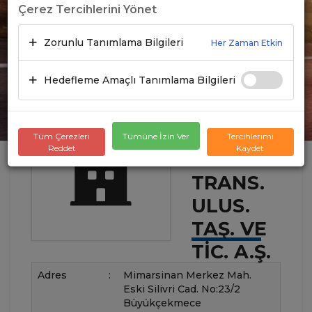
Çerez Tercihlerini Yönet
Zorunlu Tanımlama Bilgileri
Her Zaman Etkin
Hedefleme Amaçlı Tanımlama Bilgileri
Tüm Çerezleri
Tümüne İzin Ver
Tercihlerimi
Reddet
Kaydet
ÖZ-ER
TRANS.
ULUS.
TAŞ. VE
TIC. A.Ş.
Adres
:
Mimarsinan Merkez Mah.
Eski Silivri Cad. No:23/2
Büyükçekmece