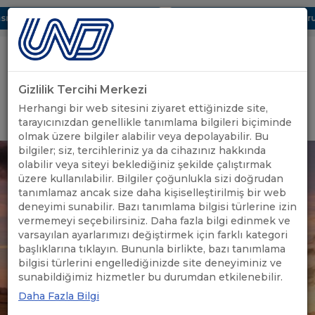
ı Dijital UBAK Bölümü Hakkında
UND, Yunanistan Vize Başvurula
Gizlilik Tercihi Merkezi
Uluslararası Nakliyeciler Derneği
Herhangi bir web sitesini ziyaret ettiğinizde site,
GİRİŞ YAP
tarayıcınızdan genellikle tanımlama bilgileri biçiminde
olmak üzere bilgiler alabilir veya depolayabilir. Bu
bilgiler; siz, tercihleriniz ya da cihazınız hakkında
olabilir veya siteyi beklediğiniz şekilde çalıştırmak
üzere kullanılabilir. Bilgiler çoğunlukla sizi doğrudan
tanımlamaz ancak size daha kişiselleştirilmiş bir web
deneyimi sunabilir. Bazı tanımlama bilgisi türlerine izin
vermemeyi seçebilirsiniz. Daha fazla bilgi edinmek ve
varsayılan ayarlarımızı değiştirmek için farklı kategori
başlıklarına tıklayın. Bununla birlikte, bazı tanımlama
bilgisi türlerini engellediğinizde site deneyiminiz ve
sunabildiğimiz hizmetler bu durumdan etkilenebilir.
Daha Fazla Bilgi