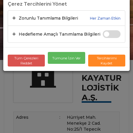
Çerez Tercihlerini Yönet
Zorunlu Tanımlama Bilgileri
Her Zaman Etkin
Hedefleme Amaçlı Tanımlama Bilgileri
Tüm Çerezleri
Tümüne İzin Ver
Tercihlerimi
Reddet
Kaydet
KAYATUR
LOJISTIK
A.Ş.
Adres
:
Hürriyet Mah.
Menekşe 2 Cad.
No:25/1 Tepecik