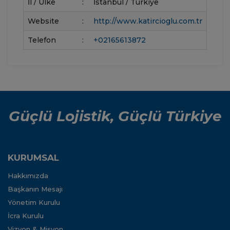
İl / Ülke
:
İstanbul / Türkiye
Website
:
http://www.katircioglu.com.tr
Telefon
:
+02165613872
Güçlü Lojistik, Güçlü Türkiye
KURUMSAL
Hakkımızda
Başkanın Mesajı
Yönetim Kurulu
İcra Kurulu
Vizyon & Misyon