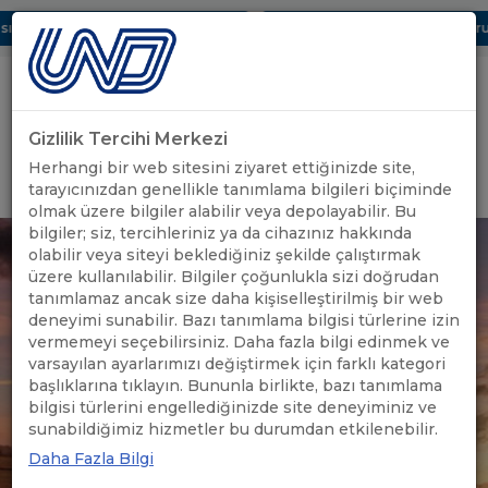
ı Dijital UBAK Bölümü Hakkında
UND, Yunanistan Vize Başvurula
Gizlilik Tercihi Merkezi
Uluslararası Nakliyeciler Derneği
Herhangi bir web sitesini ziyaret ettiğinizde site,
GİRİŞ YAP
tarayıcınızdan genellikle tanımlama bilgileri biçiminde
olmak üzere bilgiler alabilir veya depolayabilir. Bu
bilgiler; siz, tercihleriniz ya da cihazınız hakkında
olabilir veya siteyi beklediğiniz şekilde çalıştırmak
üzere kullanılabilir. Bilgiler çoğunlukla sizi doğrudan
tanımlamaz ancak size daha kişiselleştirilmiş bir web
deneyimi sunabilir. Bazı tanımlama bilgisi türlerine izin
vermemeyi seçebilirsiniz. Daha fazla bilgi edinmek ve
varsayılan ayarlarımızı değiştirmek için farklı kategori
başlıklarına tıklayın. Bununla birlikte, bazı tanımlama
bilgisi türlerini engellediğinizde site deneyiminiz ve
sunabildiğimiz hizmetler bu durumdan etkilenebilir.
Daha Fazla Bilgi