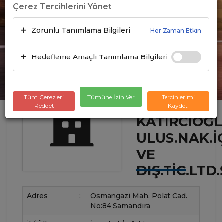
Çerez Tercihlerini Yönet
Zorunlu Tanımlama Bilgileri
Her Zaman Etkin
Hedefleme Amaçlı Tanımlama Bilgileri
Tüm Çerezleri
Tümüne İzin Ver
Tercihlerimi
Reddet
Kaydet
KATIRCIOĞ
ULUS.NAK.İ
VE
DIŞ.TIC.LTD.
Adres
:
Osmangazi Mah. Polat Cad.
No:84 Samandıra