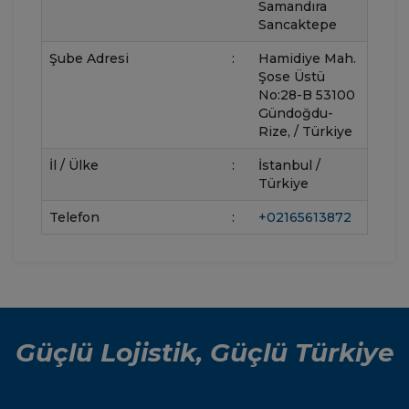
Samandıra
Sancaktepe
Şube Adresi
:
Hamidiye Mah.
Şose Üstü
No:28-B 53100
Gündoğdu-
Rize, / Türkiye
İl / Ülke
:
İstanbul /
Türkiye
Telefon
:
+02165613872
Güçlü Lojistik, Güçlü Türkiye