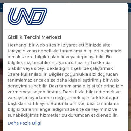
ı Dijital UBAK Bölümü Hakkında
UND, Yunanistan Vize Başvurula
Gizlilik Tercihi Merkezi
Uluslararası Nakliyeciler Derneği
Herhangi bir web sitesini ziyaret ettiğinizde site,
GİRİŞ YAP
tarayıcınızdan genellikle tanımlama bilgileri biçiminde
olmak üzere bilgiler alabilir veya depolayabilir. Bu
bilgiler; siz, tercihleriniz ya da cihazınız hakkında
olabilir veya siteyi beklediğiniz şekilde çalıştırmak
üzere kullanılabilir. Bilgiler çoğunlukla sizi doğrudan
tanımlamaz ancak size daha kişiselleştirilmiş bir web
deneyimi sunabilir. Bazı tanımlama bilgisi türlerine izin
vermemeyi seçebilirsiniz. Daha fazla bilgi edinmek ve
varsayılan ayarlarımızı değiştirmek için farklı kategori
başlıklarına tıklayın. Bununla birlikte, bazı tanımlama
bilgisi türlerini engellediğinizde site deneyiminiz ve
sunabildiğimiz hizmetler bu durumdan etkilenebilir.
Daha Fazla Bilgi