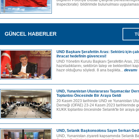
bilgilerin Polonya Ulusal Çalışma Denetmenliğin
Inspectorate) bildirimde bulunulması uygulaması
GÜNCEL HABERLER
T
UND Başkanı Şerafettin Aras: Sektörü için çal
ihracat hedefinin güvencesi!
UND Yönetim Kurulu Başkanı Şerafettin Aras, 202
hazırladıklarını, sektörün talep ve beklentileri ka
hazır olduğunu söyledi. 8 ana başlıkta...
devamı
UND, Yunanistan Uluslararası Taşımacılar Der
Toplantısı Öncesinde Bir Araya Geldi
20 Kasım 2023 tarihinde UND ve Yunanistan Ulus
Derneği (OFAE) 23-24 Kasım 2023 tarihlerinde ge
KUKK toplantısı öncesinde Selanik'te bir araya gel
UND, Selanik Başkonsolosu Sayın Serkan Gedik
UND, Yunanistan ziyareti kapsamında Selanik B