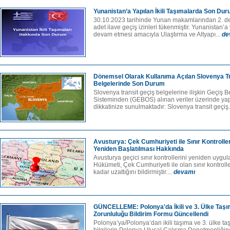
Yunanistan’a Yapılan İkili Taşımalarda Son Du
30.10.2023 tarihinde Yunan makamlarından 2. de
adet ilave geçiş izinleri tükenmiştir. Yunanistan’a 
devam etmesi amacıyla Ulaştırma ve Altyapı...
de
Dönemsel Olarak Kullanıma Açılan Slovenya Tr
Belgelerinde Son Durum
Slovenya transit geçiş belgelerine ilişkin Geçiş
Sisteminden (GEBOS) alınan veriler üzerinde ya
dikkatinize sunulmaktadır: Slovenya transit geçiş.
Avusturya: Çek Cumhuriyeti ile Sınır Kontrolle
Yeniden Başlatılması Hakkında
Avusturya geçici sınır kontrollerini yeniden uygul
Hükümeti, Çek Cumhuriyeti ile olan sınır kontrolle
kadar uzattığını bildirmiştir....
devamı
GÜNCELLEME: Polonya'da İkili ve 3. Ülke Taşı
Zorunluluğu Bildirim Formu Güncellendi
Polonya’ya/Polonya’dan ikili taşıma ve 3. ülke ta