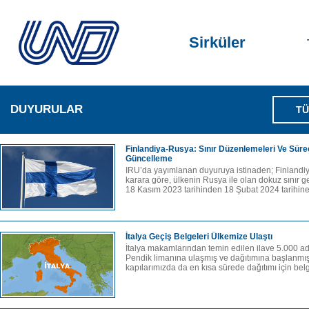
Sirküler
DUYURULAR
TÜ
Finlandiya-Rusya: Sınır Düzenlemeleri Ve Süreçl
Güncelleme
IRU’da yayımlanan duyuruya istinaden; Finlandiy
karara göre, ülkenin Rusya ile olan dokuz sınır 
18 Kasım 2023 tarihinden 18 Şubat 2024 tarihine
İtalya Geçiş Belgeleri Ülkemize Ulaştı
İtalya makamlarından temin edilen ilave 5.000 ade
Pendik limanına ulaşmış ve dağıtımına başlanmıştı
kapılarımızda da en kısa sürede dağıtımı için belge