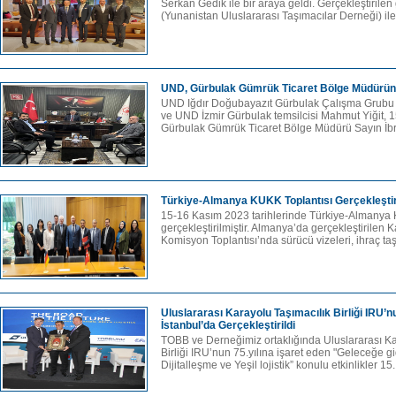
Serkan Gedik ile bir araya geldi. Gerçekleştiri
(Yunanistan Uluslararası Taşımacılar Derneği) ile
UND, Gürbulak Gümrük Ticaret Bölge Müdürünü 
UND Iğdır Doğubayazıt Gürbulak Çalışma Grub
ve UND İzmir Gürbulak temsilcisi Mahmut Yiğit, 
Gürbulak Gümrük Ticaret Bölge Müdürü Sayın İbr
Türkiye-Almanya KUKK Toplantısı Gerçekleştir
15-16 Kasım 2023 tarihlerinde Türkiye-Almanya 
gerçekleştirilmiştir. Almanya’da gerçekleştirilen
Komisyon Toplantısı’nda sürücü vizeleri, ihraç taş
Uluslararası Karayolu Taşımacılık Birliği IRU’nun
İstanbul’da Gerçekleştirildi
TOBB ve Derneğimiz ortaklığında Uluslararası Ka
Birliği IRU’nun 75.yılına işaret eden "Geleceğe gi
Dijitalleşme ve Yeşil lojistik” konulu etkinlikler 15.