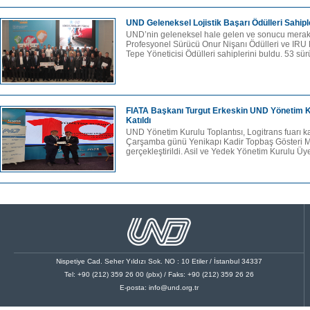
UND Geleneksel Lojistik Başarı Ödülleri Sahipl
UND’nin geleneksel hale gelen ve sonucu mera
Profesyonel Sürücü Onur Nişanı Ödülleri ve IRU 
Tepe Yöneticisi Ödülleri sahiplerini buldu. 53 sür
FIATA Başkanı Turgut Erkeskin UND Yönetim Ku
Katıldı
UND Yönetim Kurulu Toplantısı, Logitrans fuarı
Çarşamba günü Yenikapı Kadir Topbaş Gösteri 
gerçekleştirildi. Asil ve Yedek Yönetim Kurulu Üye
Nispetiye Cad. Seher Yıldızı Sok. NO : 10 Etiler / İstanbul 34337
Tel: +90 (212) 359 26 00 (pbx) / Faks: +90 (212) 359 26 26
E-posta:
info@und.org.tr