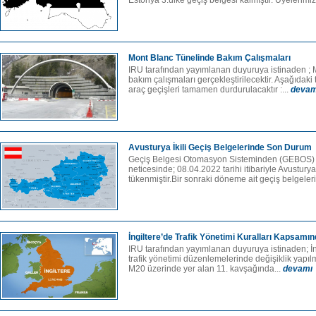
Estonya 3.ülke geçiş belgesi kalmıştır. Üyelerimiz
Mont Blanc Tünelinde Bakım Çalışmaları
IRU tarafından yayımlanan duyuruya istinaden ; 
bakım çalışmaları gerçekleştirilecektir. Aşağıdaki 
araç geçişleri tamamen durdurulacaktır :...
devam
Avusturya İkili Geçiş Belgelerinde Son Durum
Geçiş Belgesi Otomasyon Sisteminden (GEBOS) 
neticesinde; 08.04.2022 tarihi itibariyle Avusturya 
tükenmiştir.Bir sonraki döneme ait geçiş belgeleri
İngiltere’de Trafik Yönetimi Kuralları Kapsam
IRU tarafından yayımlanan duyuruya istinaden; İng
trafik yönetimi düzenlemelerinde değişiklik yapıl
M20 üzerinde yer alan 11. kavşağında...
devamı