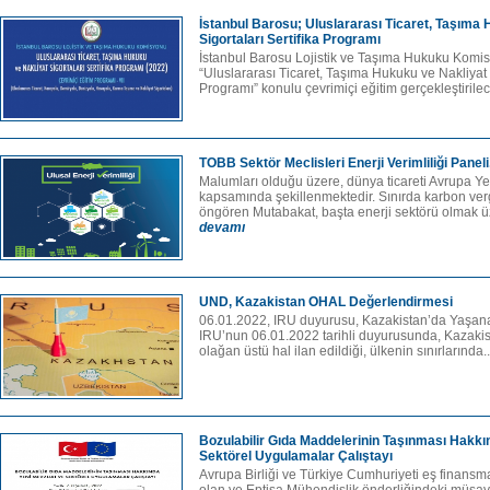
İstanbul Barosu; Uluslararası Ticaret, Taşıma
Sigortaları Sertifika Programı
İstanbul Barosu Lojistik ve Taşıma Hukuku Komi
“Uluslararası Ticaret, Taşıma Hukuku ve Nakliyat S
Programı” konulu çevrimiçi eğitim gerçekleştirilece
TOBB Sektör Meclisleri Enerji Verimliliği Panel
Malumları olduğu üzere, dünya ticareti Avrupa Ye
kapsamında şekillenmektedir. Sınırda karbon ver
öngören Mutabakat, başta enerji sektörü olmak üz
devamı
UND, Kazakistan OHAL Değerlendirmesi
06.01.2022, IRU duyurusu, Kazakistan’da Yaşan
IRU’nun 06.01.2022 tarihli duyurusunda, Kazaki
olağan üstü hal ilan edildiği, ülkenin sınırlarında.
Bozulabilir Gıda Maddelerinin Taşınması Hakkı
Sektörel Uygulamalar Çalıştayı
Avrupa Birliği ve Türkiye Cumhuriyeti eş finansma