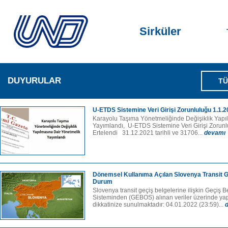
Sirküler
DUYURULAR
TÜ
U-ETDS Sistemine Veri Girişi Zorunluluğu 1.1.2
Karayolu Taşıma Yönetmeliğinde Değişiklik Yapı
Yayımlandı, U-ETDS Sistemine Veri Girişi Zorunl
Ertelendi 31.12.2021 tarihli ve 31706...
devamı
Dönemsel Kullanıma Açılan Slovenya Transit G
Durum
Slovenya transit geçiş belgelerine ilişkin Geçiş
Sisteminden (GEBOS) alınan veriler üzerinde ya
dikkatinize sunulmaktadır: 04.01.2022 (23:59)...