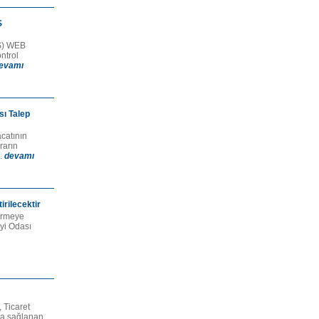
S
ES) WEB
ntrol
evamı
sı Talep
acatının
rarın
..
devamı
irilecektir
dirmeye
yi Odası
 Ticaret
tta sağlanan