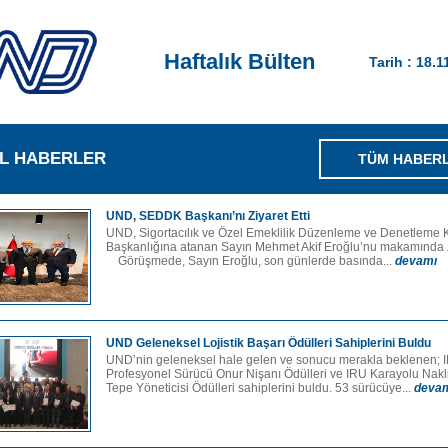
Haftalık Bülten
Tarih : 18.1
L HABERLER
TÜM HABER
UND, SEDDK Başkanı’nı Ziyaret Etti
UND, Sigortacılık ve Özel Emeklilik Düzenleme ve Denetleme
Başkanlığına atanan Sayın Mehmet Akif Eroğlu’nu makamında zi
Görüşmede, Sayın Eroğlu, son günlerde basında...
devamı
UND Geleneksel Lojistik Başarı Ödülleri Sahiplerini Buldu
UND’nin geleneksel hale gelen ve sonucu merakla beklenen;
Profesyonel Sürücü Onur Nişanı Ödülleri ve IRU Karayolu Nakli
Tepe Yöneticisi Ödülleri sahiplerini buldu. 53 sürücüye...
deva