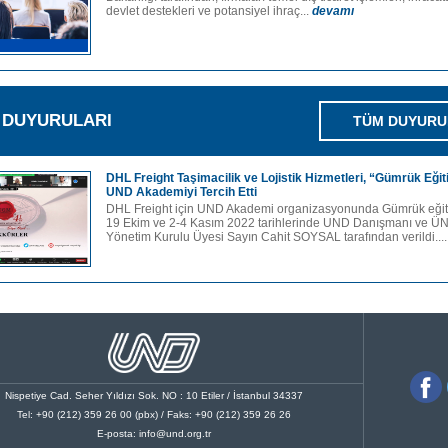
devlet destekleri ve potansiyel ihraç...
devamı
M DUYURULARI
TÜM DUYURU
DHL Freight Taşimacilik ve Lojistik Hizmetleri, “Gümrük Eğit
UND Akademiyi Tercih Etti
DHL Freight için UND Akademi organizasyonunda Gümrük eğiti
19 Ekim ve 2-4 Kasım 2022 tarihlerinde UND Danışmanı ve 
Yönetim Kurulu Üyesi Sayın Cahit SOYSAL tarafından verildi...
Nispetiye Cad. Seher Yıldızı Sok. NO : 10 Etiler / İstanbul 34337
Tel: +90 (212) 359 26 00 (pbx) / Faks: +90 (212) 359 26 26
E-posta:
info@und.org.tr