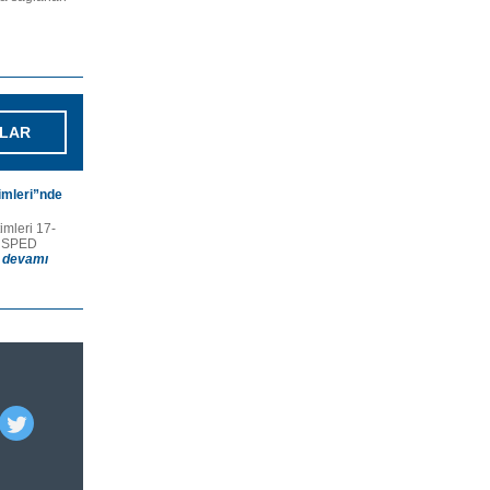
LAR
imleri”nde
mleri 17-
ÜNSPED
.
devamı