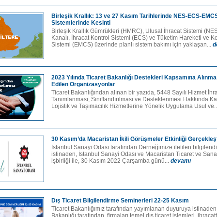
Birleşik Krallık: 13 ve 27 Kasım Tarihlerinde NES-ECS-EMC
Sistemlerinde Kesinti
Birleşik Krallık Gümrükleri (HMRC), Ulusal İhracat Sistemi (N
Kanalı, İhracat Kontrol Sistemi (ECS) ve Tüketim Hareketi ve Ko
Sistemi (EMCS) üzerinde planlı sistem bakımı için yaklaşan...
d
2023 Yılında Ticaret Bakanlığı Destekleri Kapsamına Alınma
Edilen Organizasyonlar
Ticaret Bakanlığından alınan bir yazıda, 5448 Sayılı Hizmet İhr
Tanımlanması, Sınıflandırılması ve Desteklenmesi Hakkında Ka
Lojistik ve Taşımacılık Hizmetlerine Yönelik Uygulama Usul ve.
30 Kasım’da Macaristan İkili Görüşmeler Etkinliği Gerçekleşt
İstanbul Sanayi Odası tarafından Derneğimize iletilen bilgilen
istinaden, İstanbul Sanayi Odası ve Macaristan Ticaret ve Sana
işbirliği ile, 30 Kasım 2022 Çarşamba günü...
devamı
Dış Ticaret Bilgilendirme Seminerleri 22-25 Kasım
Ticaret Bakanlığımız tarafından yayımlanan duyuruya istinaden,
Bakanlığı tarafından, firmaları temel dış ticaret işlemleri, ihraca