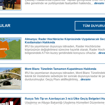
Çatulay'ı makamında ziyaret etti. Yapılan görüşmede UND’nin 
ülke genelinde ve yurtdışındaki faaliyetleri hakkında,...
devamı
ULAR
TÜM DUYURU
Almanya: Rader Hochbrücke Köprüsünde Uygulanacak Ge
Kısıtlamaları Hakkında
IRU’da yayımlanan duyuruya istinaden, Raider Hochbrücke
köprüsünün değiştirilmesi sürecine hazırlık olarak, Rader Hoc
bölgesindeki A7'nin kuzey şeridindeki koruyucu cihazlar...
deva
Mont Blanc Tünelinin Tamamen Kapatılması Hakkında
IRU’da yayımlanan duyuruya istinaden, Mont Blanc Tünelindeki 
teknik bir müdahele sebebiyle bir sonraki duyuruya kadar iki şer
durdurulmuştur. Geçiş Planı aktifleştirilmiş...
devamı
Rusya Tek-Tip ve Azerbaycan 3 ncü Ülke Geçiş Belgeleri 
Ulaştırma ve Altyapı Bakanlığı Ulaştırma Hizmetleri Düzenlem