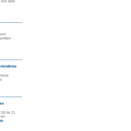
.400 adet
zeri
eritten
erlendirme
irmeye
si
men
00 ile 21
 HH-
mı