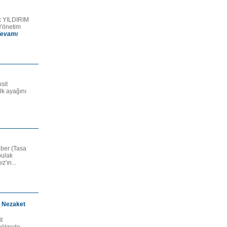
k YILDIRIM
Yönetim
evamı
sit
lk ayağını
ber (Tasa
bulak
'ın...
e Nezaket
t