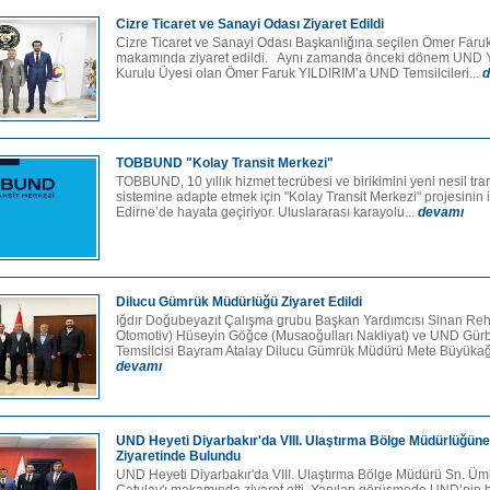
Cizre Ticaret ve Sanayi Odası Ziyaret Edildi
Cizre Ticaret ve Sanayi Odası Başkanlığına seçilen Ömer Faru
makamında ziyaret edildi. Aynı zamanda önceki dönem UND 
Kurulu Üyesi olan Ömer Faruk YILDIRIM’a UND Temsilcileri...
d
TOBBUND "Kolay Transit Merkezi"
TOBBUND, 10 yıllık hizmet tecrübesi ve birikimini yeni nesil tran
sistemine adapte etmek için "Kolay Transit Merkezi" projesinin i
Edirne’de hayata geçiriyor. Uluslararası karayolu...
devamı
Dilucu Gümrük Müdürlüğü Ziyaret Edildi
Iğdır Doğubeyazıt Çalışma grubu Başkan Yardımcısı Sinan Reh
Otomotiv) Hüseyin Göğce (Musaoğulları Nakliyat) ve UND Gür
Temsilcisi Bayram Atalay Dilucu Gümrük Müdürü Mete Büyükağız
devamı
UND Heyeti Diyarbakır'da VIII. Ulaştırma Bölge Müdürlüğün
Ziyaretinde Bulundu
UND Heyeti Diyarbakır'da VIII. Ulaştırma Bölge Müdürü Sn. Ümi