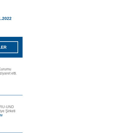
1.2022
LER
 Kurumu
yaret etti.
 IRU-UND
ye Şirketi
mı