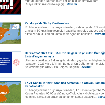
Müdürlüğünden Derneğimize iletilen bilgilendirmeye göre; 1
Rusya tek-tip (ikili/3.ülke) geçiş...
devamı
Katalonya’da Sürüş Kısıtlamaları
IRU’da yayımlanan duyuruya istinaden, Katalonya’da, 7,5 ton ü
araçların 80 km/s hızı geçmeleri yasaklanmış olup sadece sağ ş
gitme zorunlulukları bulunmaktadır. Aşağıda belirtilen...
devamı
Hatırlatma! 2023 Yılı UBAK İzin Belgesi Başvuruları Ön Değ
Listesi Yayımlanmıştır
Ulaştırma ve Altyapı Bakanlığı tarafından yayımlanan bilgilend
istinaden, 2023 yılı UBAK İzin Belgesi Ön Değerlendirme Liste
yayımlanmıştır. UBAK İzin Belgesi Dağıtım...
devamı
17-21 Kasım Tarihleri Arasında Almanya A7 Otoyolu Tama
Kapatılacaktır
IRU’da yayımlanan duyuruya istinaden, 17 Kasım Perşembe 22:
Kasım Pazartesi 05:00 aralığında, A7 otoyolu HH-Volkspark ve
Heimfeld kavşakları arasında tamamen kapalı olacaktır....
deva