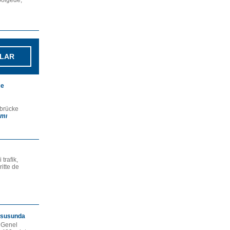
bölgede,
LAR
ce
hbrücke
mı
trafik,
itte de
Hususunda
e Genel