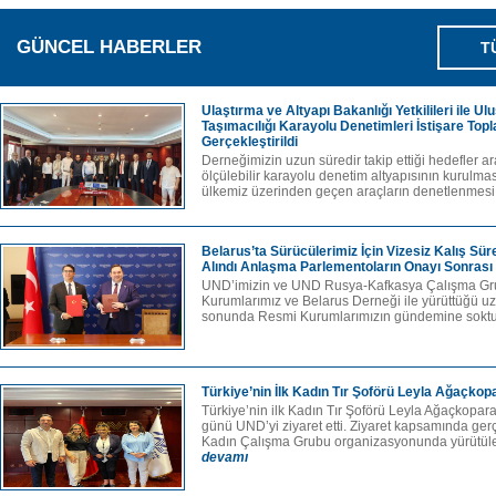
GÜNCEL HABERLER
T
Ulaştırma ve Altyapı Bakanlığı Yetkilileri ile U
Taşımacılığı Karayolu Denetimleri İstişare Top
Gerçekleştirildi
Derneğimizin uzun süredir takip ettiği hedefler ara
ölçülebilir karayolu denetim altyapısının kurulma
ülkemiz üzerinden geçen araçların denetlenmesi,
Belarus’ta Sürücülerimiz İçin Vizesiz Kalış Sür
Alındı Anlaşma Parlementoların Onayı Sonrası
UND’imizin ve UND Rusya-Kafkasya Çalışma G
Kurumlarımız ve Belarus Derneği ile yürüttüğü uz
sonunda Resmi Kurumlarımızın gündemine soktuğu
Türkiye’nin İlk Kadın Tır Şoförü Leyla Ağaçkopa
Türkiye’nin ilk Kadın Tır Şoförü Leyla Ağaçkop
günü UND’yi ziyaret etti. Ziyaret kapsamında ge
Kadın Çalışma Grubu organizasyonunda yürütülen
devamı