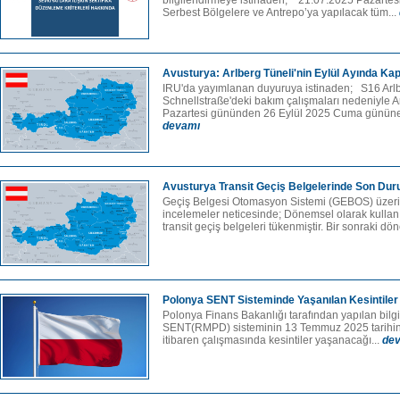
bilgilendirmeye istinaden; 21.07.2025 Pazartesi 
Serbest Bölgelere ve Antrepo’ya yapılacak tüm...
Avusturya: Arlberg Tüneli'nin Eylül Ayında Ka
IRU'da yayımlanan duyuruya istinaden; S16 Arl
Schnellstraße'deki bakım çalışmaları nedeniyle A
Pazartesi gününden 26 Eylül 2025 Cuma gününe k
devamı
Avusturya Transit Geçiş Belgelerinde Son Du
Geçiş Belgesi Otomasyon Sistemi (GEBOS) üzer
incelemeler neticesinde; Dönemsel olarak kullan
transit geçiş belgeleri tükenmiştir. Bir sonraki dö
Polonya SENT Sisteminde Yaşanılan Kesintile
Polonya Finans Bakanlığı tarafından yapılan bilg
SENT(RMPD) sisteminin 13 Temmuz 2025 tarihin
itibaren çalışmasında kesintiler yaşanacağı...
de