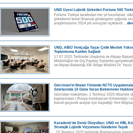
UND Üyesi Lojistik Şirketleri Fortune 500 Türki
Fortune Türkiye tarafından her yıl hazırlanan, ü
şirketlerini temel finansal göstergeler ışığında s
araştırmasının 2024 yılı sonuçları açıklandı....
de
UND, AİBÜ Yeniçağa Yaşar Çelik Meslek Yüks
Toplantısına Katılım Sağladı
17.07.2025 Tarihinde Ulaştırma ve Altyapı Bakanl
Müdürlüğün’de Dış Paydaş Toplantısı gerçekleştir
ve Altyapı Bakanlığı XIII. Bölge Müdürü Dr. Yavuz
Gürcistan’ın İthalat Yönünde NCTS Uygulamalar
Sınırlarında 10 Güne Varan Beklemeler Hakkın
Gürcistan makamları, 1 Temmuz 2025 itibariyle ül
kapılarından ( Rusya-Azerbaycan-Ermenistan ) yü
transit geçecek araçlar için başlattığı Yeni Bilgisay
Karadeniz’de Deniz Otoyolları: UND ve HİB, Kö
Stratejik Lojistik Vizyonunu Gündeme Taşıdı
10 Temmuz 2025 tarihinde Romanya'nın önemli 