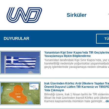
Sirküler
DUYURULAR
TÜ
Yunanistan Kipi Sınır Kapısı’nda TIR Geçişleri
Yavaşlamaya İlişkin Bilgilendirme
Yunanistan tarafındaki Kipi Sınır Kapısı’nda, yaz 
hareketliliği nedeniyle yoğunluklar yaşanmaktad
geçiş işlemlerinde yavaşlamaya neden olmakta ve
Irak Üzerinden Körfez Ardı Ülkelere Yapılan Tr
Önemli Duyuru! Lütfen TIR Karnesiz ve TIREP
Yola Çıkmayın
Bilindiği üzere, Irak 1 Nisan tarihi ile TIR sistemi
itibari ile Irak üzerinden transit Körfez ardı ülke
Karnesi kapsamında mümkün hale gelmiştir....
de