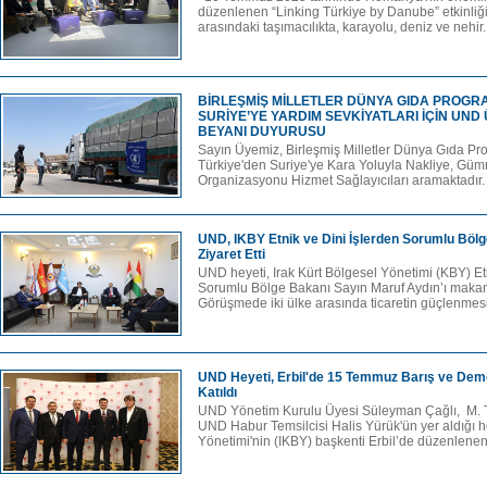
düzenlenen “Linking Türkiye by Danube” etkinliği
arasındaki taşımacılıkta, karayolu, deniz ve nehir.
BİRLEŞMİŞ MİLLETLER DÜNYA GIDA PROGRA
SURİYE’YE YARDIM SEVKİYATLARI İÇİN UND 
BEYANI DUYURUSU
Sayın Üyemiz, Birleşmiş Milletler Dünya Gıda Pr
Türkiye'den Suriye'ye Kara Yoluyla Nakliye, Gü
Organizasyonu Hizmet Sağlayıcıları aramaktadır.
UND, IKBY Etnik ve Dini İşlerden Sorumlu Bölg
Ziyaret Etti
UND heyeti, Irak Kürt Bölgesel Yönetimi (KBY) Etn
Sorumlu Bölge Bakanı Sayın Maruf Aydın’ı makamı
Görüşmede iki ülke arasında ticaretin güçlenmesi 
UND Heyeti, Erbil'de 15 Temmuz Barış ve Dem
Katıldı
UND Yönetim Kurulu Üyesi Süleyman Çağlı, M. 
UND Habur Temsilcisi Halis Yürük'ün yer aldığı he
Yönetimi'nin (IKBY) başkenti Erbil’de düzenlen