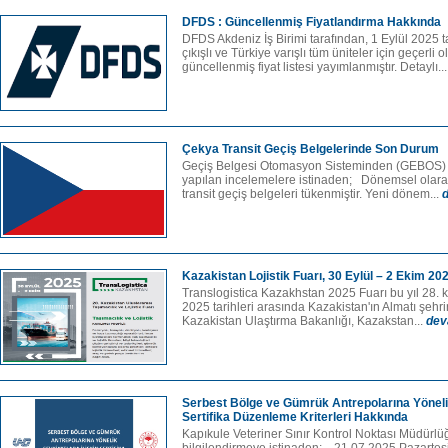
DFDS : Güncellenmiş Fiyatlandırma Hakkında
DFDS Akdeniz İş Birimi tarafından, 1 Eylül 2025 tar
çıkışlı ve Türkiye varışlı tüm üniteler için geçerli 
güncellenmiş fiyat listesi yayımlanmıştır. Detaylı..
Çekya Transit Geçiş Belgelerinde Son Durum
Geçiş Belgesi Otomasyon Sisteminden (GEBOS) a
yapılan incelemelere istinaden; Dönemsel olara
transit geçiş belgeleri tükenmiştir. Yeni dönem...
Kazakistan Lojistik Fuarı, 30 Eylül – 2 Ekim 20
Translogistica Kazakhstan 2025 Fuarı bu yıl 28. 
2025 tarihleri arasında Kazakistan'ın Almatı şeh
Kazakistan Ulaştırma Bakanlığı, Kazakstan...
dev
Serbest Bölge ve Gümrük Antrepolarına Yönelik
Sertifika Düzenleme Kriterleri Hakkında
Kapıkule Veteriner Sınır Kontrol Noktası Müdürlü