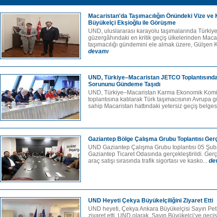
Macaristan'da Taşımacılığın Önündeki Vize ve
Büyükelçi Ekşioğlu ile Görüşme
UND, uluslararası karayolu taşımalarında Türkiy
güzergâhındaki en kritik geçiş ülkelerinden Macar
taşımacılığı gündemini ele almak üzere, Gülşen Ka
devamı
UND, Türkiye–Macaristan JETCO Toplantısında
Sorununu Gündeme Taşıdı
UND, Türkiye–Macaristan Karma Ekonomik Kom
toplantısına katılarak Türk taşımacısının Avrupa
sahip Macaristan hattındaki yetersiz geçiş belgesi
Gaziantep Bölge Çalışma Grubu Toplantısı Gerçe
UND Gaziantep Çalışma Grubu toplantısı 05 Şu
Gaziantep Ticaret Odasında gerçekleştirildi. Gerçe
araç satışı sırasında trafik sigortası ve kasko...
de
UND Heyeti Çekya Büyükelçiliğini Ziyaret Etti
UND heyeti, Çekya Ankara Büyükelçisi Sayın Pe
ziyaret etti. UND olarak, Sayın Büyükelçi’ye geçiş