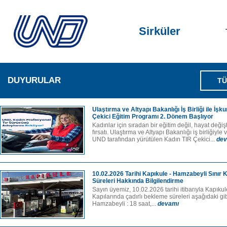
Sirküler
DUYURULAR
TÜ
Ulaştırma ve Altyapı Bakanlığı İş Birliği ile İşk
Çekici Eğitim Programı 2. Dönem Başlıyor
Kadınlar için sıradan bir eğitim değil, hayat değişt
fırsatı. Ulaştırma ve Altyapı Bakanlığı iş birliğiyl
UND tarafından yürütülen Kadın TIR Çekici...
dev
10.02.2026 Tarihi Kapıkule - Hamzabeyli Sınır 
Süreleri Hakkında Bilgilendirme
Sayın üyemiz, 10.02.2026 tarihi itibarıyla Kapıku
Kapılarında çadırlı bekleme süreleri aşağıdaki gib
Hamzabeyli : 18 saat,...
devamı