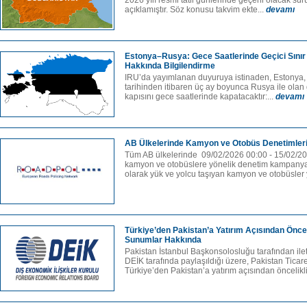
2026 yılı resmi tatil günlerinde geçerli olacak sür
açıklamıştır. Söz konusu takvim ekte...
devamı
Estonya–Rusya: Gece Saatlerinde Geçici Sınır
Hakkında Bilgilendirme
IRU’da yayımlanan duyuruya istinaden, Estonya
tarihinden itibaren üç ay boyunca Rusya ile olan g
kapısını gece saatlerinde kapatacaktır:...
devamı
AB Ülkelerinde Kamyon ve Otobüs Denetimleri
Tüm AB ülkelerinde 09/02/2026 00:00 - 15/02/20
kamyon ve otobüslere yönelik denetim kampanyası
olarak yük ve yolcu taşıyan kamyon ve otobüsler y
Türkiye’den Pakistan’a Yatırım Açısından Önceli
Sunumlar Hakkında
Pakistan İstanbul Başkonsolosluğu tarafından ilet
DEİK tarafında paylaşıldığı üzere, Pakistan Ticare
Türkiye’den Pakistan’a yatırım açısından öncelikli