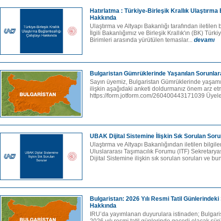
Hatırlatma : Türkiye-Birleşik Krallık Ulaştırma B
Hakkında
Ulaştırma ve Altyapı Bakanlığı tarafından iletilen 
İlgili Bakanlığımız ve Birleşik Krallık'ın (BK) Tür
Birimleri arasında yürütülen temaslar...
devamı
Bulgaristan Gümrüklerinde Yaşanılan Sorunlara
Sayın üyemiz, Bulgaristan Gümrüklerinde yaşam
ilişkin aşağıdaki anketi doldurmanız önem arz et
https://form.jotform.com/260400443171039 Üyele
UBAK Dijital Sistemine İlişkin Sık Sorulan Soru
Ulaştırma ve Altyapı Bakanlığından iletilen bilgil
Uluslararası Taşımacılık Forumu (ITF) Sekretary
Dijital Sistemine ilişkin sık sorulan soruları ve bun
Bulgaristan: 2026 Yılı Resmi Tatil Günlerindeki
Hakkında
IRU’da yayımlanan duyurulara istinaden; Bulgarist