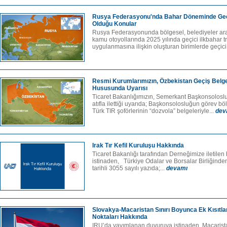
Rusya Federasyonu'nda Bahar Döneminde Geçi
Olduğu Konular
Rusya Federasyonunda bölgesel, belediyeler ara
kamu otoyollarında 2025 yılında geçici ilkbahar tra
uygulanmasına ilişkin oluşturan birimlerde geçici
Resmi Kurumlarımızın, Özbekistan Geçiş Belge
Hususunda Uyarısı
Ticaret Bakanlığımızın, Semerkant Başkonsolosl
atıfla ilettiği uyarıda; Başkonsolosluğun görev 
Türk TIR şoförlerinin “dozvola” belgeleriyle...
dev
Irak Tır Kefil Kuruluşu Hakkında
Ticaret Bakanlığı tarafından Derneğimize iletilen
istinaden, Türkiye Odalar ve Borsalar Birliğinde
tarihli 3055 sayılı yazıda;...
devamı
Slovakya-Macaristan Sınırı Boyunca Ek Kısıtl
Noktaları Hakkında
IRU’da yayımlanan duyuruya istinaden, Macarist