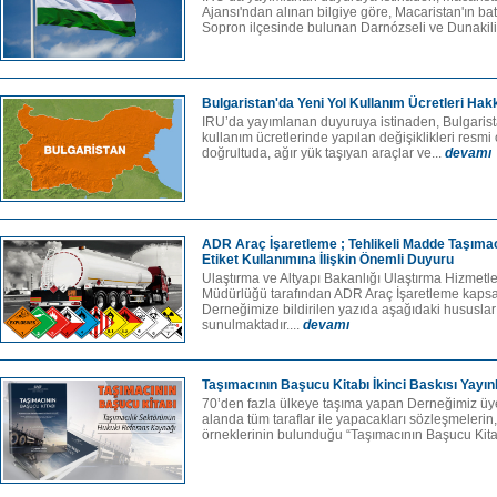
Ajansı'ndan alınan bilgiye göre, Macaristan'ın b
Sopron ilçesinde bulunan Darnózseli ve Dunakilit
Bulgaristan'da Yeni Yol Kullanım Ücretleri Hak
IRU’da yayımlanan duyuruya istinaden, Bulgaris
kullanım ücretlerinde yapılan değişiklikleri resmi
doğrultuda, ağır yük taşıyan araçlar ve...
devamı
ADR Araç İşaretleme ; Tehlikeli Madde Taşımac
Etiket Kullanımına İlişkin Önemli Duyuru
Ulaştırma ve Altyapı Bakanlığı Ulaştırma Hizmet
Müdürlüğü tarafından ADR Araç İşaretleme kap
Derneğimize bildirilen yazıda aşağıdaki hususla
sunulmaktadır....
devamı
Taşımacının Başucu Kitabı İkinci Baskısı Yayın
70’den fazla ülkeye taşıma ya­pan Derneğimiz üyes
alanda tüm taraflar ile yapacakları sözleşmelerin,
örneklerinin bulundu­ğu “Taşımacının Başucu Kitab