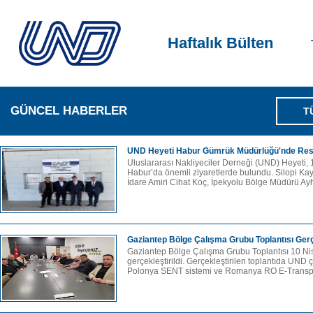
Haftalık Bülten
GÜNCEL HABERLER
T
UND Heyeti Habur Gümrük Müdürlüğü'nde Resm
Uluslararası Nakliyeciler Derneği (UND) Heyeti
Habur’da önemli ziyaretlerde bulundu. Silopi K
İdare Amiri Cihat Koç, İpekyolu Bölge Müdürü Ay
Gaziantep Bölge Çalışma Grubu Toplantısı Gerçe
Gaziantep Bölge Çalışma Grubu Toplantısı 10 
gerçekleştirildi. Gerçekleştirilen toplantıda UND ça
Polonya SENT sistemi ve Romanya RO E-Transpor