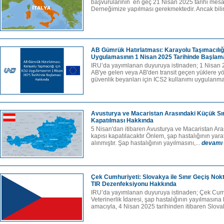
başvurularının en geç 21 Nisan 2025 tarihi mesa
Derneğimize yapılması gerekmektedir. Ancak bilin
AB Gümrük Hatırlatması: Karayolu Taşımacılığı
Uygulamasının 1 Nisan 2025 Tarihinde Başlam
IRU’da yayımlanan duyuruya istinaden; 1 Nisan 2
AB'ye gelen veya AB'den transit geçen yüklere y
güvenlik beyanları için ICS2 kullanımı uygulanma
Avusturya ve Macaristan Arasındaki Küçük Sını
Kapatılması Hakkında
5 Nisan'dan itibaren Avusturya ve Macaristan Ara
kapısı kapatılacaktır Önlem, şap hastalığının yarat
alınmıştır. Şap hastalığının yayılmasını,...
devamı
Çek Cumhuriyeti: Slovakya ile Sınır Geçiş Nokt
TIR Dezenfeksiyonu Hakkında
IRU’da yayımlanan duyuruya istinaden; Çek Cumh
Veterinerlik İdaresi, şap hastalığının yayılmasın
amacıyla, 4 Nisan 2025 tarihinden itibaren Slova