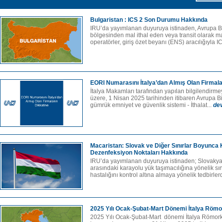
Bulgaristan : ICS 2 Son Durumu Hakkında
IRU’da yayımlanan duyuruya istinaden, Avrupa Bi
bölgesinden mal ithal eden veya transit olarak 
operatörler, giriş özet beyanı (ENS) aracılığıyla I
EORI Numarasını İtalya’dan Almış Olan Firmala
İtalya Makamları tarafından yapılan bilgilendirmey
üzere, 1 Nisan 2025 tarihinden itibaren Avrupa Bir
gümrük emniyet ve güvenlik sistemi - İthalat...
de
Macaristan: Slovak ve Diğer Sınırlar Boyunca 
Dezenfeksiyon Noktaları Hakkında
IRU’da yayımlanan duyuruya istinaden; Slovakya
arasındaki karayolu yük taşımacılığına yönelik sın
hastalığını kontrol altına almaya yönelik tedbirler
2025 Yılı Ocak-Şubat-Mart Dönemi İtalya Römo
2025 Yılı Ocak-Şubat-Mart dönemi İtalya Römork