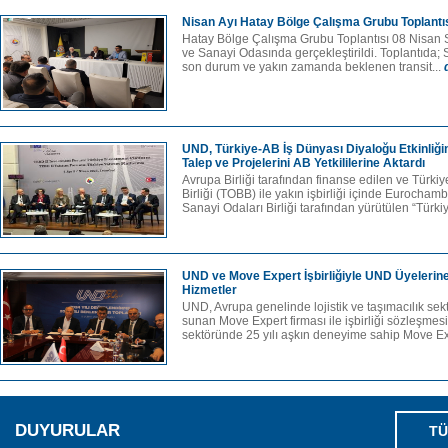
Nisan Ayı Hatay Bölge Çalışma Grubu Toplantısı
Hatay Bölge Çalışma Grubu Toplantısı 08 Nisan S
ve Sanayi Odasında gerçekleştirildi. Toplantıda; S
son durum ve yakın zamanda beklenen transit...
UND, Türkiye-AB İş Dünyası Diyaloğu Etkinliği
Talep ve Projelerini AB Yetkililerine Aktardı
Avrupa Birliği tarafından finanse edilen ve Türki
Birliği (TOBB) ile yakın işbirliği içinde Eurocham
Sanayi Odaları Birliği tarafından yürütülen “Türkiy
UND ve Move Expert İşbirliğiyle UND Üyelerine
Hizmetler
UND, Avrupa genelinde lojistik ve taşımacılık sek
sunan Move Expert firması ile işbirliği sözleşmesi
sektöründe 25 yılı aşkın deneyime sahip Move Ex
DUYURULAR
TÜ