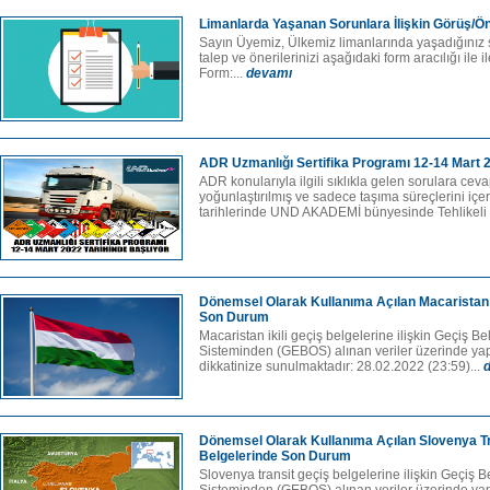
Limanlarda Yaşanan Sorunlara İlişkin Görüş/Ön
Sayın Üyemiz, Ülkemiz limanlarında yaşadığınız 
talep ve önerilerinizi aşağıdaki form aracılığı ile i
Form:...
devamı
ADR Uzmanlığı Sertifika Programı 12-14 Mart 2
ADR konularıyla ilgili sıklıkla gelen sorulara cev
yoğunlaştırılmış ve sadece taşıma süreçlerini i
tarihlerinde UND AKADEMİ bünyesinde Tehlikeli
Dönemsel Olarak Kullanıma Açılan Macaristan İ
Son Durum
Macaristan ikili geçiş belgelerine ilişkin Geçiş 
Sisteminden (GEBOS) alınan veriler üzerinde ya
dikkatinize sunulmaktadır: 28.02.2022 (23:59)...
Dönemsel Olarak Kullanıma Açılan Slovenya Tr
Belgelerinde Son Durum
Slovenya transit geçiş belgelerine ilişkin Geçiş