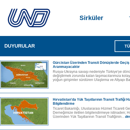
Sirküler
DUYURULAR
TÜ
Gürcistan Üzerinden Transit Dönüşlerde Geçiş
Aranmayacaktır
Rusya-Ukrayna savaşı nedeniyle Türkiye'ye dön
değiştirmek zorunda kalan taşımacılarımıza kolay
yoğun girişimler sürdüren Ulaştırma ve Altyapı Ba
Hırvatistan'da Yük Taşıtlarının Transit Trafiği
Bilgilendirme
Ticaret Bakanlığı, Uluslararası Hizmet Ticareti 
Derneğimize iletilen bilgilendirmeye istinaden; H
Üzerinden Yük Taşıtlarının Transit Trafiğinin...
de