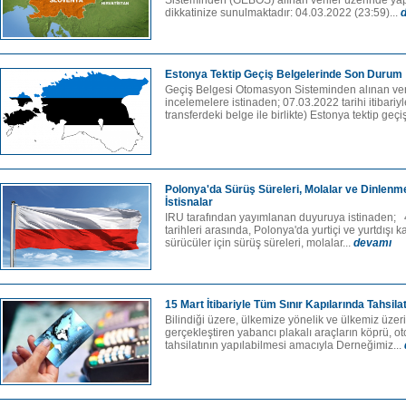
Sisteminden (GEBOS) alınan veriler üzerinde ya
dikkatinize sunulmaktadır: 04.03.2022 (23:59)...
Estonya Tektip Geçiş Belgelerinde Son Durum
Geçiş Belgesi Otomasyon Sisteminden alınan veri
incelemelere istinaden; 07.03.2022 tarihi itibariy
transferdeki belge ile birlikte) Estonya tektip geçiş
Polonya'da Sürüş Süreleri, Molalar ve Dinlenme S
İstisnalar
IRU tarafından yayımlanan duyuruya istinaden; 
tarihleri arasında, Polonya'da yurtiçi ve yurtdışı 
sürücüler için sürüş süreleri, molalar...
devamı
15 Mart İtibariyle Tüm Sınır Kapılarında Tahsila
Bilindiği üzere, ülkemize yönelik ve ülkemiz üzer
gerçekleştiren yabancı plakalı araçların köprü, oto
tahsilatının yapılabilmesi amacıyla Derneğimiz...