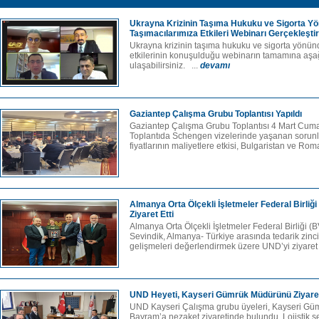
Ukrayna Krizinin Taşıma Hukuku ve Sigorta Y
Taşımacılarımıza Etkileri Webinarı Gerçekleştiri
Ukrayna krizinin taşıma hukuku ve sigorta yönün
etkilerinin konuşulduğu webinarın tamamına aşa
ulaşabilirsiniz. ...
devamı
Gaziantep Çalışma Grubu Toplantısı Yapıldı
Gaziantep Çalışma Grubu Toplantısı 4 Mart Cuma 
Toplantıda Schengen vizelerinde yaşanan sorunla
fiyatlarının maliyetlere etkisi, Bulgaristan ve Rom
Almanya Orta Ölçekli İşletmeler Federal Birliği
Ziyaret Etti
Almanya Orta Ölçekli İşletmeler Federal Birliği (
Sevindik, Almanya- Türkiye arasında tedarik zin
gelişmeleri değerlendirmek üzere UND’yi ziyaret e
UND Heyeti, Kayseri Gümrük Müdürünü Ziyaret
UND Kayseri Çalışma grubu üyeleri, Kayseri Gü
Bayram’a nezaket ziyaretinde bulundu. Lojistik 