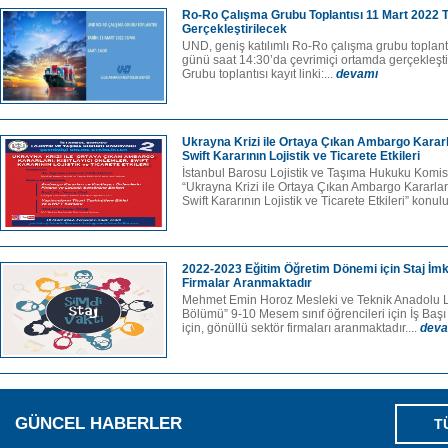
Ro-Ro Çalışma Grubu Toplantısı 11 Mart 2022 T
Gerçekleştirilecek
UND, geniş katılımlı Ro-Ro çalışma grubu toplan
günü saat 14:30’da çevrimiçi ortamda gerçekleşti
Grubu toplantısı kayıt linki:...
devamı
Ukrayna Krizi ile Ortaya Çıkan Ambargo Kararlar
Swift Kararının Lojistik ve Ticarete Etkileri
İstanbul Barosu Lojistik ve Taşıma Hukuku Komi
“Ukrayna Krizi ile Ortaya Çıkan Ambargo Kararları,
Swift Kararının Lojistik ve Ticarete Etkileri” konulu
2022-2023 Eğitim Öğretim Dönemi için Staj İm
Firmalar Aranmaktadır
Mehmet Emin Horoz Mesleki ve Teknik Anadolu Li
Bölümü” 9-10 Mesem sınıf öğrencileri için İş Başı E
için, gönüllü sektör firmaları aranmaktadır....
deva
GÜNCEL HABERLER
T