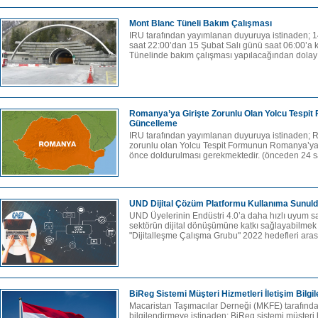
Mont Blanc Tüneli Bakım Çalışması
IRU tarafından yayımlanan duyuruya istinaden; 
saat 22:00’dan 15 Şubat Salı günü saat 06:00’a 
Tünelinde bakım çalışması yapılacağından dolayı 
Romanya’ya Girişte Zorunlu Olan Yolcu Tespit
Güncelleme
IRU tarafından yayımlanan duyuruya istinaden; 
zorunlu olan Yolcu Tespit Formunun Romanya’ya 
önce doldurulması gerekmektedir. (önceden 24 saa
UND Dijital Çözüm Platformu Kullanıma Sunul
UND Üyelerinin Endüstri 4.0’a daha hızlı uyum s
sektörün dijital dönüşümüne katkı sağlayabilmek
"Dijitalleşme Çalışma Grubu" 2022 hedefleri aras
BiReg Sistemi Müşteri Hizmetleri İletişim Bilgil
Macaristan Taşımacılar Derneği (MKFE) tarafında
bilgilendirmeye istinaden; BiReg sistemi müşteri hi