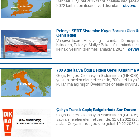
Rehberi 11 Şubat 2022 tarihi itibariyle değişecek
2022 tarihinden itibaren yurt dışından...
devamı
Polonya SENT Sistemine Kaydı Zorunlu Olan Ü
Genişletildi
Varşova Ticaret Müşavirliği tarafından Derneğimiz
istinaden; Polonya Maliye Bakanlığı tarafından h
ile nakliyesinin izlenmesi amacıyla 2017...
devam
700 Adet İtalya Ödül Belgesi Genel Kullanıma A
Geçiş Belgesi Otomasyon Sİsteminden (GEBOS) a
yapılan incelemeler neticesinde; 700 adet İtalya 
kullanıma açılmıştır. Üyelerimize önemle duyurulur
Çekya Transit Geçiş Belgelerinde Son Durum
Geçiş Belgesi Otomasyon Sisteminden (GEBOS) a
yapılan incelemeler neticesinde; 31.01.2022 (23:
açılan Çekya transit geçiş belgeleri 10.02.2022 tar