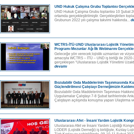
UND Hukuk Çalışma Grubu Toplantısı Gerçekleş
UND Hukuk Çalışma Grubu toplantısı 10 Şubat 20
ortamda gerçekleştirilmiştir. Gerçekleştirilen to
Grubunun 2022 yılı çalışma takvimi hakkında...
d
WCTRS-İTÜ-UND Uluslararası Lojistik Yönetimi 
Programı Mezunlar Ağı İlk Webinarını Gerçekleş
Geleceğe yön verecek lojistik uzmanları ve vizyon
amacıyla WCTRS – İTÜ – UND iş birliği ile 202
gerçekleşen “Uluslararası Lojistik Yönetimi Uzakta
devamı
Bozulabilir Gıda Maddelerinin Taşınmasında K
Güçlendirilmesi Çalıştayı Derneğimizin Katılım
Bozulabilir Gıda Maddelerinin Taşınması Hakkın
Uygulamalar Çalıştayı 7-8 Şubat tarihlerinde An
Çalıştayın açılışında konuşma yapan Ulaştırma ve
Uluslararası Afet - İnsani Yardım Lojistik Kongr
Uluslararası Afet ve İnsani Yardım Lojistiği Kongr
LODER (Lojistik Derneği) iş birliğiyle, Kızılay Lo