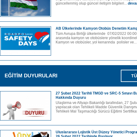
güncellenmiş olup güncel iletişim bilgileri...
deva
AB Ülkelerinde Kamyon Otobüs Denetim Kam
Tüm Avrupa Birliği ülkelerinde 07/02/2022 00:00
arasında kamyon ve otobüslere yönelik koordineli
Kamyon ve otobüsler, yol kenarında polisler ve..
EĞİTİM DUYURULARI
TÜ
27 Şubat 2022 Tarihli TMGD ve SRC-5 Sınavı B
Hakkında Duyuru
Ulaştırma ve Altyapı Bakanlığı tarafından, 27 Şub
yapılacak olan Tehlikeli Madde Güvenlik Danışm
Tehlikeli Mal Taşımacılığı Sürücü Eğitimi Sertifik
Uluslararası Lojistik Üst Düzey Yönetici Prog
26 Şubat 2022 Tarihinde Başlıyor