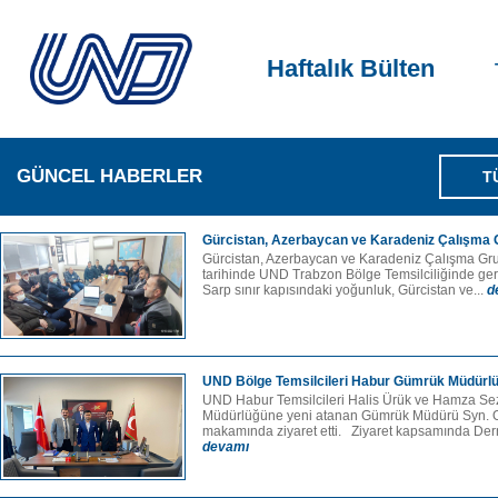
Haftalık Bülten
GÜNCEL HABERLER
T
Gürcistan, Azerbaycan ve Karadeniz Çalışma Gr
Gürcistan, Azerbaycan ve Karadeniz Çalışma Gru
tarihinde UND Trabzon Bölge Temsilciliğinde gerçe
Sarp sınır kapısındaki yoğunluk, Gürcistan ve...
d
UND Bölge Temsilcileri Habur Gümrük Müdürlüğ
UND Habur Temsilcileri Halis Ürük ve Hamza S
Müdürlüğüne yeni atanan Gümrük Müdürü Syn. 
makamında ziyaret etti. Ziyaret kapsamında Dern
devamı