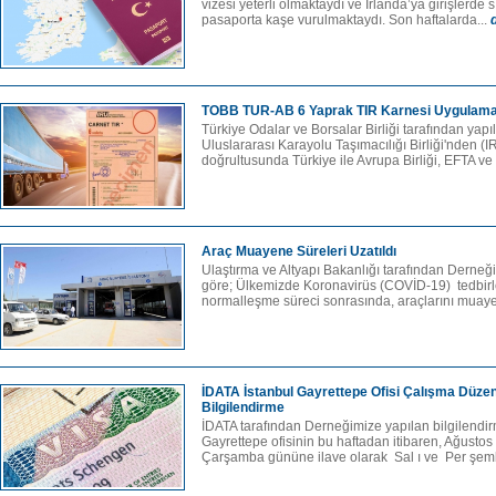
vizesi yeterli olmaktaydı ve İrlanda’ya girişlerde s
pasaporta kaşe vurulmaktaydı. Son haftalarda...
TOBB TUR-AB 6 Yaprak TIR Karnesi Uygulamas
Türkiye Odalar ve Borsalar Birliği tarafından yap
Uluslararası Karayolu Taşımacılığı Birliği'nden (I
doğrultusunda Türkiye ile Avrupa Birliği, EFTA ve 
Araç Muayene Süreleri Uzatıldı
Ulaştırma ve Altyapı Bakanlığı tarafından Derneği
göre; Ülkemizde Koronavirüs (COVİD-19) tedbirle
normalleşme süreci sonrasında, araçlarını muaye
İDATA İstanbul Gayrettepe Ofisi Çalışma Düze
Bilgilendirme
İDATA tarafından Derneğimize yapılan bilgilend
Gayrettepe ofisinin bu haftadan itibaren, Ağusto
Çarşamba gününe ilave olarak Sal ı ve Per şemb