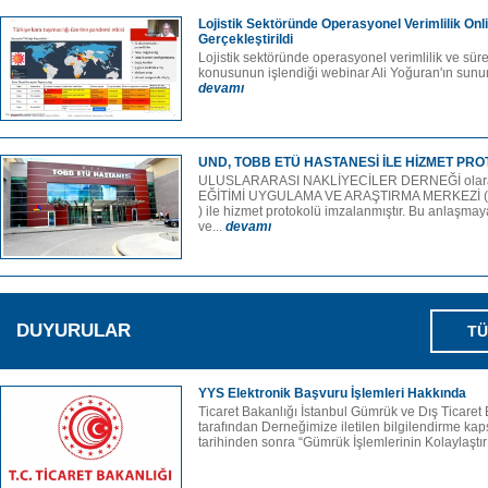
Lojistik Sektöründe Operasyonel Verimlilik Onl
Gerçekleştirildi
Lojistik sektöründe operasyonel verimlilik ve sür
konusunun işlendiği webinar Ali Yoğuran'ın sunumu 
devamı
UND, TOBB ETÜ HASTANESİ İLE HİZMET PR
ULUSLARARASI NAKLİYECİLER DERNEĞİ olar
EĞİTİMİ UYGULAMA VE ARAŞTIRMA MERKEZİ 
) ile hizmet protokolü imzalanmıştır. Bu anlaşmay
ve...
devamı
DUYURULAR
TÜ
YYS Elektronik Başvuru İşlemleri Hakkında
Ticaret Bakanlığı İstanbul Gümrük ve Dış Ticare
tarafından Derneğimize iletilen bilgilendirme k
tarihinden sonra “Gümrük İşlemlerinin Kolaylaştır