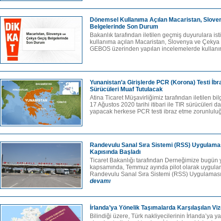
Dönemsel Kullanıma Açılan Macaristan, Slove
Belgelerinde Son Durum
Bakanlık tarafından iletilen geçmiş duyurulara i
kullanıma açılan Macaristan, Slovenya ve Çekya g
GEBOS üzerinden yapılan incelemelerde kullanım
Yunanistan’a Girişlerde PCR (Korona) Testi İb
Sürücüleri Muaf Tutulacak
Atina Ticaret Müşavirliğimiz tarafından iletilen bi
17 Ağustos 2020 tarihi itibari ile TIR sürücüleri d
yapacak herkese PCR testi ibraz etme zorunluluğ
Randevulu Sanal Sıra Sistemi (RSS) Uygulamas
Kapısında Başladı
Ticaret Bakanlığı tarafından Derneğimize bugün 
kapsamında, Temmuz ayında pilot olarak uygul
Randevulu Sanal Sıra Sistemi (RSS) Uygulaması,
devamı
İrlanda’ya Yönelik Taşımalarda Karşılaşılan V
Bilindiği üzere, Türk nakliyecilerinin İrlanda’ya ya