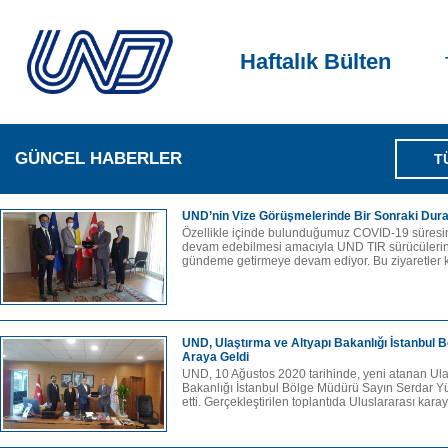
Haftalık Bülten
GÜNCEL HABERLER
T
UND’nin Vize Görüşmelerinde Bir Sonraki Dur
Özellikle içinde bulunduğumuz COVID-19 süresin
devam edebilmesi amacıyla UND TIR sürücülerini
gündeme getirmeye devam ediyor. Bu ziyaretler 
UND, Ulaştırma ve Altyapı Bakanlığı İstanbul B
Araya Geldi
UND, 10 Ağustos 2020 tarihinde, yeni atanan Ula
Bakanlığı İstanbul Bölge Müdürü Sayın Serdar Y
etti. Gerçekleştirilen toplantıda Uluslararası karay