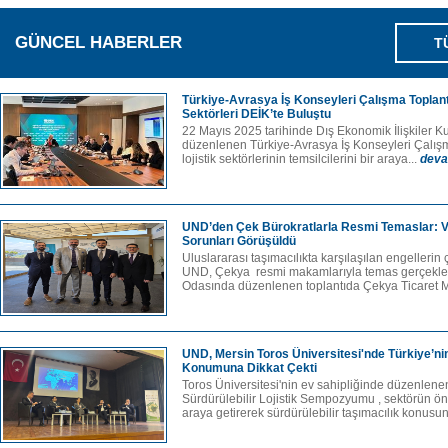
GÜNCEL HABERLER
T
Türkiye-Avrasya İş Konseyleri Çalışma Toplantıs
Sektörleri DEİK’te Buluştu
22 Mayıs 2025 tarihinde Dış Ekonomik İlişkiler 
düzenlenen Türkiye-Avrasya İş Konseyleri Çalışma
lojistik sektörlerinin temsilcilerini bir araya...
deva
UND’den Çek Bürokratlarla Resmi Temaslar: V
Sorunları Görüşüldü
Uluslararası taşımacılıkta karşılaşılan engeller
UND, Çekya resmi makamlarıyla temas gerçekleşti
Odasında düzenlenen toplantıda Çekya Ticaret M
UND, Mersin Toros Üniversitesi'nde Türkiye’nin 
Konumuna Dikkat Çekti
Toros Üniversitesi'nin ev sahipliğinde düzenlenen
Sürdürülebilir Lojistik Sempozyumu , sektörün önd
araya getirerek sürdürülebilir taşımacılık konusun