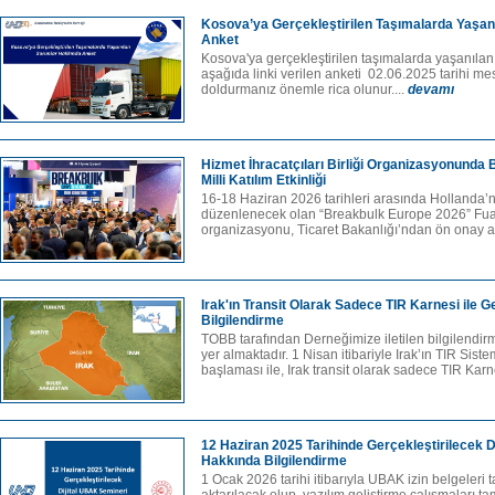
Kosova’ya Gerçekleştirilen Taşımalarda Yaşan
Anket
Kosova'ya gerçekleştirilen taşımalarda yaşanıla
aşağıda linki verilen anketi 02.06.2025 tarihi me
doldurmanız önemle rica olunur....
devamı
Hizmet İhracatçıları Birliği Organizasyonunda
Milli Katılım Etkinliği
16-18 Haziran 2026 tarihleri arasında Hollanda’
düzenlenecek olan “Breakbulk Europe 2026” Fuarı’
organizasyonu, Ticaret Bakanlığı’ndan ön onay a
Irak'ın Transit Olarak Sadece TIR Karnesi ile 
Bilgilendirme
TOBB tarafından Derneğimize iletilen bilgilendi
yer almaktadır. 1 Nisan itibariyle Irak’ın TIR Sis
başlaması ile, Irak transit olarak sadece TIR Karn
12 Haziran 2025 Tarihinde Gerçekleştirilecek 
Hakkında Bilgilendirme
1 Ocak 2026 tarihi itibarıyla UBAK izin belgeleri