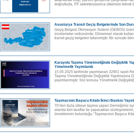
aktarılacak olup, yazılım geliştirme çalışmaları t
doğrultuda, ITF sekreteryasınca ülkemize teknik bi
Avusturya Transit Geçiş Belgelerinde Son Du
Geçiş Belgesi Otomasyon Sistemi (GEBOS) üzer
incelemeler neticesinde; Dönemsel olarak kullan
transit geçiş belgeleri tükenmiştir. Bir sonraki dö
Karayolu Taşıma Yönetmeliğinde Değişiklik Ya
Yönetmelik Yayımlandı
15.05.2025 tarihinde yayımlanan 32901 sayılı Re
Taşıma Yönetmeliğinde Değişiklik Yapılmasına D
yayımlanmıştır. Söz konusu Yönetmelik Değişikliği
Taşımacının Başucu Kitabı İkinci Baskısı Yayın
70’den fazla ülkeye taşıma ya­pan Derneğimiz üyes
alanda tüm taraflar ile yapacakları sözleşmelerin,
örneklerinin bulundu­ğu “Taşımacının Başucu Kitab