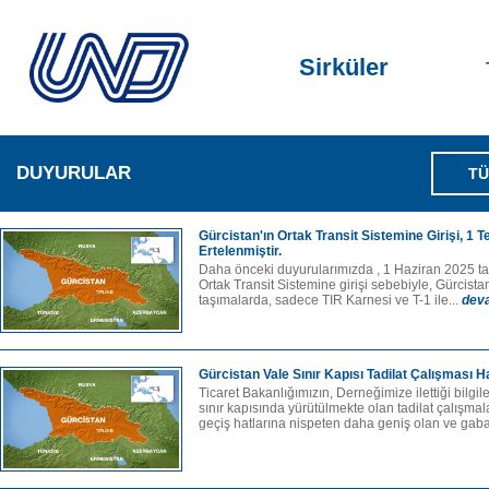
Sirküler
DUYURULAR
TÜ
Gürcistan'ın Ortak Transit Sistemine Girişi, 1
Ertelenmiştir.
Daha önceki duyurularımızda , 1 Haziran 2025 tarih
Ortak Transit Sistemine girişi sebebiyle, Gürcistan'a
taşımalarda, sadece TIR Karnesi ve T-1 ile...
dev
Gürcistan Vale Sınır Kapısı Tadilat Çalışması 
Ticaret Bakanlığımızın, Derneğimize ilettiği bilgi
sınır kapısında yürütülmekte olan tadilat çalışma
geçiş hatlarına nispeten daha geniş olan ve gabar