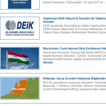
toplam bekleme), Hamzabeyli : 50 saat (GTİ ve...
Afganistan Belh Vilayeti İş İnsanları ile Toplant
İstanbul
DEİK tarafından Derneğimize iletilen bilgilendir
DEİK/Türkiye-Afganistan İş Konseyi katkılarıyla, 
Yatırım Odası Başkanı Muhammed Ibrahim Gazanf
Macaristan: Canlı Hayvan Giriş Kısıtlaması Ha
Macaristan Karayolu Taşımacılığı Birliği (MKFE) t
bilgilendirmeye istinaden; Türkiye, Yunanistan ve
topraklarındaki hayvan sağlığı epidemiyolojik du
devamı
Hollanda: Geçiş Ücretleri Hakkında Bilgilendi
IRU’da yayımlanan duyuruya istinaden, Hollanda
Bakanlığı, 1 Temmuz 2026'dan itibaren Hollanda
ücreti (Vrachtwagenheffing) uygulanacağını duyu