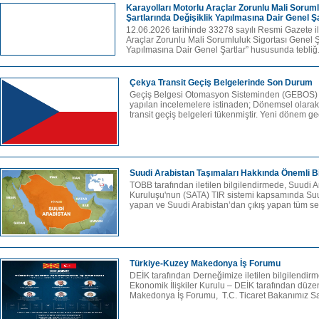
Karayolları Motorlu Araçlar Zorunlu Mali Soruml
Şartlarında Değişiklik Yapılmasına Dair Genel Ş
12.06.2026 tarihinde 33278 sayılı Resmi Gazete il
Araçlar Zorunlu Mali Sorumluluk Sigortası Genel Ş
Yapılmasına Dair Genel Şartlar” hususunda tebliğ.
Çekya Transit Geçiş Belgelerinde Son Durum
Geçiş Belgesi Otomasyon Sisteminden (GEBOS) a
yapılan incelemelere istinaden; Dönemsel olarak
transit geçiş belgeleri tükenmiştir. Yeni dönem geç
Suudi Arabistan Taşımaları Hakkında Önemli Bi
TOBB tarafından iletilen bilgilendirmede, Suudi A
Kuruluşu'nun (SATA) TIR sistemi kapsamında Suud
yapan ve Suudi Arabistan’dan çıkış yapan tüm sev
Türkiye-Kuzey Makedonya İş Forumu
DEİK tarafından Derneğimize iletilen bilgilendirm
Ekonomik İlişkiler Kurulu – DEİK tarafından dü
Makedonya İş Forumu, T.C. Ticaret Bakanımız Say