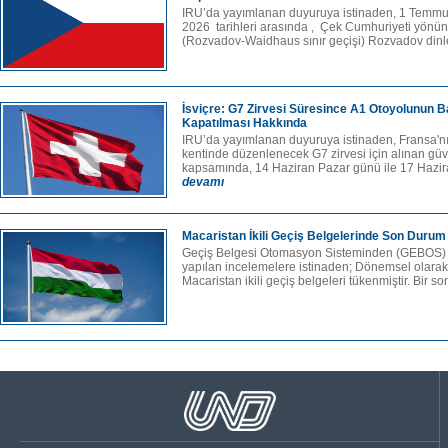
IRU’da yayımlanan duyuruya istinaden, 1 Temmu
2026 tarihleri ​​arasında , Çek Cumhuriyeti yön
(Rozvadov-Waidhaus sınır geçişi) Rozvadov dinl
İsviçre: G7 Zirvesi Süresince A1 Otoyolunun 
Kapatılması Hakkında
IRU’da yayımlanan duyuruya istinaden, Fransa'n
kentinde düzenlenecek G7 zirvesi için alınan güv
kapsamında, 14 Haziran Pazar günü ile 17 Hazi
devamı
Macaristan İkili Geçiş Belgelerinde Son Durum
Geçiş Belgesi Otomasyon Sisteminden (GEBOS) a
yapılan incelemelere istinaden; Dönemsel olarak
Macaristan ikili geçiş belgeleri tükenmiştir. Bir son