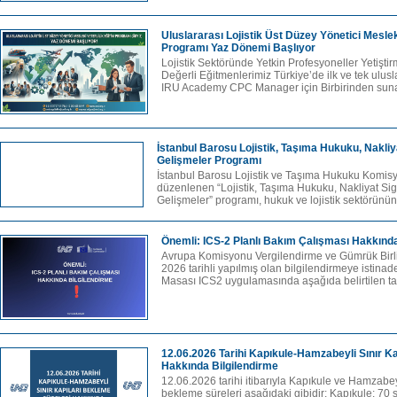
Uluslararası Lojistik Üst Düzey Yönetici Mesleki
Programı Yaz Dönemi Başlıyor
Lojistik Sektöründe Yetkin Profesyoneller Yetiştir
Değerli Eğitmenlerimiz Türkiye’de ilk ve tek ulusl
IRU Academy CPC Manager için Birbirinden suna
İstanbul Barosu Lojistik, Taşıma Hukuku, Nakliy
Gelişmeler Programı
İstanbul Barosu Lojistik ve Taşıma Hukuku Komis
düzenlenen “Lojistik, Taşıma Hukuku, Nakliyat Sig
Gelişmeler” programı, hukuk ve lojistik sektörünü
Önemli: ICS-2 Planlı Bakım Çalışması Hakkında
Avrupa Komisyonu Vergilendirme ve Gümrük Birli
2026 tarihli yapılmış olan bilgilendirmeye istin
Masası ICS2 uygulamasında aşağıda belirtilen tar
12.06.2026 Tarihi Kapıkule-Hamzabeyli Sınır Ka
Hakkında Bilgilendirme
12.06.2026 tarihi itibarıyla Kapıkule ve Hamzabey
bekleme süreleri aşağıdaki gibidir: Kapıkule: 70 s