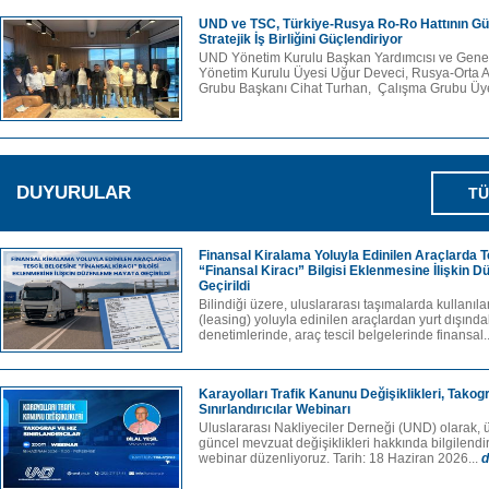
UND ve TSC, Türkiye-Rusya Ro-Ro Hattının Güç
Stratejik İş Birliğini Güçlendiriyor
UND Yönetim Kurulu Başkan Yardımcısı ve Genel
Yönetim Kurulu Üyesi Uğur Deveci, Rusya-Orta 
Grubu Başkanı Cihat Turhan, Çalışma Grubu Üye
DUYURULAR
TÜ
Finansal Kiralama Yoluyla Edinilen Araçlarda T
“Finansal Kiracı” Bilgisi Eklenmesine İlişkin
Geçirildi
Bilindiği üzere, uluslararası taşımalarda kullanıl
(leasing) yoluyla edinilen araçlardan yurt dışındak
denetimlerinde, araç tescil belgelerinde finansal.
Karayolları Trafik Kanunu Değişiklikleri, Takog
Sınırlandırıcılar Webinarı
Uluslararası Nakliyeciler Derneği (UND) olarak, ü
güncel mevzuat değişiklikleri hakkında bilgilend
webinar düzenliyoruz. Tarih: 18 Haziran 2026...
d