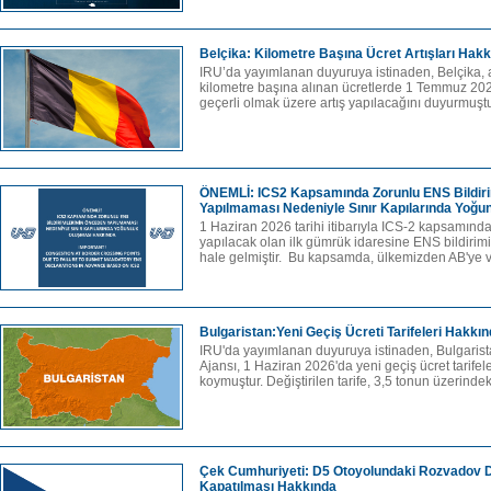
Belçika: Kilometre Başına Ücret Artışları Hak
IRU’da yayımlanan duyuruya istinaden, Belçika, ağ
kilometre başına alınan ücretlerde 1 Temmuz 202
geçerli olmak üzere artış yapılacağını duyurmuştur
ÖNEMLİ: ICS2 Kapsamında Zorunlu ENS Bildir
Yapılmaması Nedeniyle Sınır Kapılarında Yoğu
1 Haziran 2026 tarihi itibarıyla ICS-2 kapsamında
yapılacak olan ilk gümrük idaresine ENS bildiri
hale gelmiştir. Bu kapsamda, ülkemizden AB'ye 
Bulgaristan:Yeni Geçiş Ücreti Tarifeleri Hakkın
IRU'da yayımlanan duyuruya istinaden, Bulgarist
Ajansı, 1 Haziran 2026'da yeni geçiş ücret tarife
koymuştur. Değiştirilen tarife, 3,5 tonun üzerindek
Çek Cumhuriyeti: D5 Otoyolundaki Rozvadov D
Kapatılması Hakkında