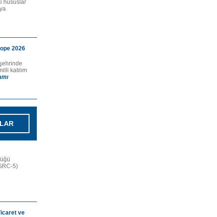
i hususlar
aya
rope 2026
 şehrinde
lli katılım
amı
LAR
lüğü
 (SRC-5)
icaret ve