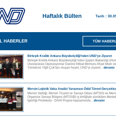
Haftalık Bülten
Tarih : 30.
L HABERLER
TÜM HABER
Birleşik Krallık Ankara Büyükelçiliği’nden UND’ye Ziyaret
Birleşik Krallık Ankara Büyükelçiliği’nden İçişleri Bakanlığı (Ho
Uluslararası Operasyonlar Dairesi İrtibat Memuru Ahad Miah v
Yöneticisi Yiğit Çok’tan oluşan heyet, UND’yi ziyaret...
devamı
Mersin Lojistik Vaka Analizi Yarışması Ödül Töreni Gerçekleşt
Mersin Valiliği, Mersin Ticaret ve Sanayi Odası (MTSO) ve Mers
Organize Sanayi Bölgesi (MTOSB) iş birliğiyle yürütülen Meslek
İşbirliği Protokolü - DAHİ Projesi kapsamında...
devamı