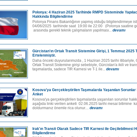
Polonya: 4 Haziran 2025 Tarihinde RMPD Sisteminde Yapılac
Hakkında Bilgilendirme
Polonya Finans Bakanlığının yapmış olduğu bilgilendirmeye is
04/06/2025 tarihinde saat 19:00 ile 22:00 (Polonya saatine g
arasında gerekli teknik çalışmaların yapılması...
devamı
Gürcistan'ın Ortak Transit Sistemine Girişi, 1 Temmuz 2025 
Ertelenmiştir.
Daha önceki duyurularımızda , 1 Haziran 2025 tarihi itibariyle, 
Ortak Transit Sistemine girişi sebebiyle, Gürcistan'a ikili ve trans
taşımalarda, sadece TIR Karnesi ve T-1 ile...
devamı
Kosova’ya Gerçekleştirilen Taşımalarda Yaşanılan Sorunlar
Anket
Kosova'ya gerçekleştirilen taşımalarda yaşanılan sorunlar hak
aşağıda linki verilen anketi 02.06.2025 tarihi mesai bitimine k
doldurmanız önemle rica olunur....
devamı
Irak'ın Transit Olarak Sadece TIR Karnesi ile Geçilebilmesi 
Bilgilendirme