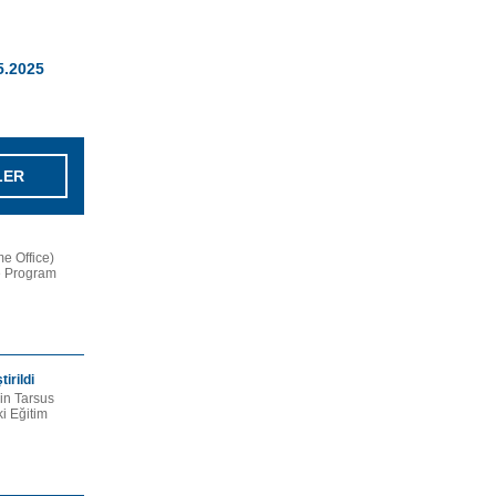
05.2025
LER
me Office)
e Program
irildi
in Tarsus
i Eğitim