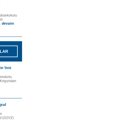
5
Yüksekokulu
lı
..
devamı
LAR
kin Yeni
 motorlu
 Kırgızistan
graf
in
raf (G2V2)