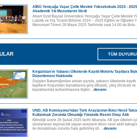
AİBÜ Yeniçağa Yaşar Çelik Meslek Yüksekokulu 2024 - 202
Akademik Yılı Mezunlarını Verdi
Abant İzzet Baysal Üniversitesi Yeniçağa Yaşar Çelik Meslek 
Lojistik ve Dış Ticaret Bölümü 2024 – 2025 Eğitim ve Öğretim Yı
Mezuniyet Töreni 28 Mayıs 2025 Tarihinde saat 14.00 da Bolu.
ULAR
TÜM DUYURU
Kırgızistan'ın Yabancı Ülkelerde Kayıtlı Motorlu Taşıtlara İliş
Düzenlemesi Hakkında
Dışişleri Bakanlığından alınan yazıda, yabancı ülkelerde kayıtlı
taşıtların Kırgızistan topraklarına giriş (ithalat), çıkış (ihracat) ve
topraklarında kullanılmasına ilişkin...
devamı
UND, AB Komisyonu’ndan Türk Araçlarının İkinci Nesil Tako
Kullanmak Zorunda Olmadığı Yönünde Resmi Onay Aldı
Bilindiği üzere 28 Şubat 2025 tarihi itibarıyla AB üye ülkeleri iç
uluslararası taşımacılık yapan araçların ikinci nesil akıllı takog
ile donatılması zorunlu hale getirilmiş idi....
devamı