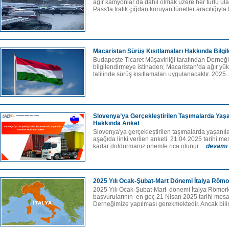
ağır kamyonlar da dahil olmak üzere her türlü ula
Pass'ta trafik çığdan koruyan tüneller aracılığıyla 
Macaristan Sürüş Kısıtlamaları Hakkında Bilgi
Budapeşte Ticaret Müşavirliği tarafından Derneğim
bilgilendirmeye istinaden; Macaristan’da ağır yük 
tatilinde sürüş kısıtlamaları uygulanacaktır. 2025.
Slovenya’ya Gerçekleştirilen Taşımalarda Yaşa
Hakkında Anket
Slovenya'ya gerçekleştirilen taşımalarda yaşanıl
aşağıda linki verilen anketi 21.04.2025 tarihi me
kadar doldurmanız önemle rica olunur....
devamı
2025 Yılı Ocak-Şubat-Mart Dönemi İtalya Römo
2025 Yılı Ocak-Şubat-Mart dönemi İtalya Römork
başvurularının en geç 21 Nisan 2025 tarihi mesa
Derneğimize yapılması gerekmektedir. Ancak bilin