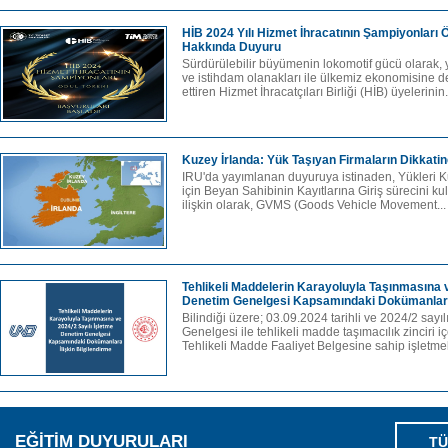
HİB 2024 Yılı Hizmet İhracatının Şampiyonları 
Hakkında Duyuru
Sürdürülebilir büyümenin lokomotif gücü olarak, y
ve istihdam olanakları ile ülkemiz ekonomisine d
ettiren Hizmet İhracatçıları Birliği (HİB) üyelerinin.
Kuzey İrlanda: Yük Taşıyan Firmaların Dikkati
IRU'da yayımlanan duyuruya istinaden, Yükleri K
için Beyan Sahibinin Kayıtlarına Giriş sürecini k
ilişkin olarak, GVMS (Goods Vehicle Movement..
Tehlikeli Maddelerin Karayoluyla Taşınmasına v
Denetim Genelgesi Kapsamındaki Dokümanlara 
Bilindiği üzere; 03.09.2024 tarihli ve 2024/2 sayı
Genelgesi ile tehlikeli madde taşımacılık zinciri i
Tehlikeli Madde Faaliyet Belgesine sahip işletmel
EĞİTİM DUYURULARI
TÜ