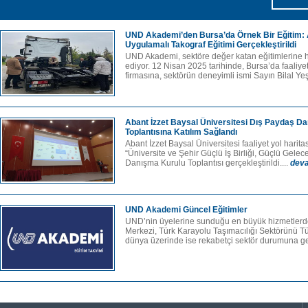
UND Akademi’den Bursa’da Örnek Bir Eğitim: At
Uygulamalı Takograf Eğitimi Gerçekleştirildi
UND Akademi, sektöre değer katan eğitimlerine
ediyor. 12 Nisan 2025 tarihinde, Bursa’da faaliyet 
firmasına, sektörün deneyimli ismi Sayın Bilal Yeşi
Abant İzzet Baysal Üniversitesi Dış Paydaş D
Toplantısına Katılım Sağlandı
Abant İzzet Baysal Üniversitesi faaliyet yol harit
“Üniversite ve Şehir Güçlü İş Birliği, Güçlü Gele
Danışma Kurulu Toplantısı gerçekleştirildi....
dev
UND Akademi Güncel Eğitimler
UND’nin üyelerine sunduğu en büyük hizmetlerde
Merkezi, Türk Karayolu Taşımacılığı Sektörünü T
dünya üzerinde ise rekabetçi sektör durumuna get