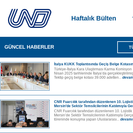
Haftalık Bülten
GÜNCEL HABERLER
T
İtalya KUKK Toplantısında Geçiş Belge Kotasınd
Türkiye-İtalya Kara Ulaştırması Karma Komisyon 
Nisan 2025 tarihlerinde İtalya’da gerçekleştirilmişt
Tektip geçiş belge kotası 39.000 adetten...
devam
CNR Fuarcılık tarafından düzenlenen 10. Lojisti
Mersin’de Sektör Temsilcilerinin Katılımıyla Ger
CNR Fuarcılık tarafından düzenlenen 10. Lojis­tik 
Mersin’de Sektör Temsilcile­rinin Katılımıyla Gerçekl
töreninde konuşma yapan Uluslararası...
devamı