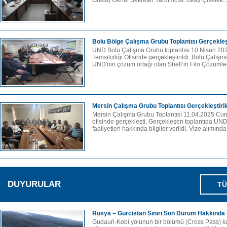
Odası) Genel Sekreter Yardımcısı. Okay Çivelek..
Bolu Bölge Çalışma Grubu Toplantısı Gerçekleşt
UND Bolu Çalışma Grubu toplantısı 10 Nisan 20
Temsilciliği Ofisinde gerçekleştirildi. Bolu Çalı
UND'nin çözüm ortağı olan Shell’in Filo Çözümler
Mersin Çalışma Grubu Toplantısı Gerçekleştiril
Mersin Çalışma Grubu Toplantısı 11.04.2025 C
ofisinde gerçekleşti. Gerçekleşen toplantıda UND
faaliyetleri hakkında bilgiler verildi. Vize alımınd
DUYURULAR
TÜ
Rusya – Gürcistan Sınırı Son Durum Hakkında 
Gudauri-Kobi yolunun bir bölümü (Cross Pass) ka