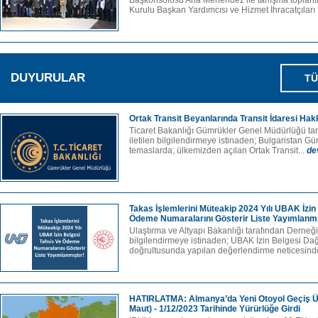
Başkonsolosu Ana Menendez ile tanışma toplan
Kurulu Başkan Yardımcısı ve Hizmet İhracatçıları B
DUYURULAR
TÜ
Ortak Transit Beyanlarında Transit İdaresi Hak
Ticaret Bakanlığı Gümrükler Genel Müdürlüğü ta
iletilen bilgilendirmeye istinaden; Bulgaristan Gü
temaslarda; ülkemizden açılan Ortak Transit...
de
Takas İşlemlerini Müteakip 2024 Yılı UBAK İzin
Ödeme Numaralarını Gösterir Liste Yayımlanmı
Ulaştırma ve Altyapı Bakanlığı tarafından Derneği
bilgilendirmeye istinaden; UBAK İzin Belgesi Dağ
doğrultusunda yapılan değerlendirme neticesinde
HATIRLATMA: Almanya’da Yeni Otoyol Geçiş Ücr
Maut) - 1/12/2023 Tarihinde Yürürlüğe Girdi