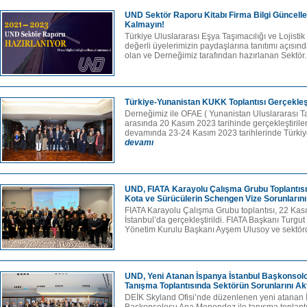
UND Sektör Raporu Kitabı Firma Bilgi Güncelle
Kalmayın!
Türkiye Uluslararası Eşya Taşımacılığı ve Lojist
değerli üyelerimizin paydaşlarına tanıtımı açısın
olan ve Derneğimiz tarafından hazırlanan Sektör.
Türkiye-Yunanistan KUKK Toplantısı Gerçekleşt
Derneğimiz ile OFAE ( Yunanistan Uluslararası T
arasında 20 Kasım 2023 tarihinde gerçekleştirile
devamında 23-24 Kasım 2023 tarihlerinde Türki
devamı
UND, FIATA Karayolu Çalışma Grubu Toplantısı
Kota ve Sürücülerin Schengen Vize Sorunlarını
FIATA Karayolu Çalışma Grubu toplantısı, 22 Kas
İstanbul’da gerçekleştirildi. FIATA Başkanı Turg
Yönetim Kurulu Başkanı Ayşem Ulusoy ve sektör
UND, Yeni Atanan İspanya İstanbul Başkonsol
Tanışma Toplantısında Sektörün Sorunlarını Ak
DEİK Skyland Ofisi’nde düzenlenen yeni atanan 