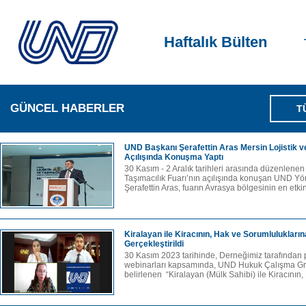
Haftalık Bülten
GÜNCEL HABERLER
T
UND Başkanı Şerafettin Aras Mersin Lojistik ve
Açılışında Konuşma Yaptı
30 Kasım - 2 Aralık tarihleri arasında düzenlene
Taşımacılık Fuarı’nın açılışında konuşan UND Y
Şerafettin Aras, fuarın Avrasya bölgesinin en etkin
Kiralayan ile Kiracının, Hak ve Sorumlulukların
Gerçekleştirildi
30 Kasım 2023 tarihinde, Derneğimiz tarafından 
webinarları kapsamında, UND Hukuk Çalışma G
belirlenen “Kiralayan (Mülk Sahibi) ile Kiracının,