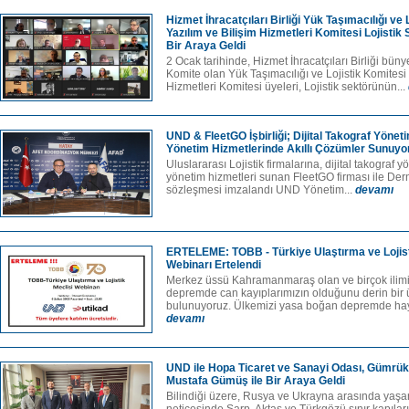
Hizmet İhracatçıları Birliği Yük Taşımacılığı ve 
Yazılım ve Bilişim Hizmetleri Komitesi Lojistik 
Bir Araya Geldi
2 Ocak tarihinde, Hizmet İhracatçıları Birliği bün
Komite olan Yük Taşımacılığı ve Lojistik Komitesi 
Hizmetleri Komitesi üyeleri, Lojistik sektörünün...
UND & FleetGO İşbirliği; Dijital Takograf Yöneti
Yönetim Hizmetlerinde Akıllı Çözümler Sunuyo
Uluslararası Lojistik firmalarına, dijital takograf yö
yönetim hizmetleri sunan FleetGO firması ile Dern
sözleşmesi imzalandı UND Yönetim...
devamı
ERTELEME: TOBB - Türkiye Ulaştırma ve Lojisti
Webinarı Ertelendi
Merkez üssü Kahramanmaraş olan ve birçok ilimi
depremde can kayıplarımızın olduğunu derin bir 
bulunuyoruz. Ülkemizi yasa boğan depremde hay
devamı
UND ile Hopa Ticaret ve Sanayi Odası, Gümrük
Mustafa Gümüş ile Bir Araya Geldi
Bilindiği üzere, Rusya ve Ukrayna arasında yaşa