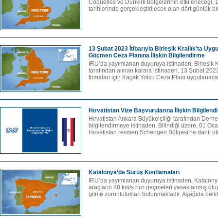
Coquelles ve Dunkirk bölgelerinin etkileneceği,
tarihlerinde gerçekleştirilecek olan dört günlük bi
13 Şubat 2023 İtibarıyla Birleşik Krallık’ta U
Göçmen Ceza Planına İlişkin Bilgilendirme
IRU’da yayımlanan duyuruya istinaden, Birleşik K
tarafından alınan karara istinaden, 13 Şubat 2023 
firmaları için Kaçak Yolcu Ceza Planı uygulanacakt
Hırvatistan Vize Başvurularına İlişkin Bilgilend
Hırvatistan Ankara Büyükelçiliği tarafından Derne
bilgilendirmeye istinaden, Bilindiği üzere, 01 Ocak
Hırvatistan resmen Schengen Bölgesi'ne dahil olm
Katalonya’da Sürüş Kısıtlamaları
IRU’da yayımlanan duyuruya istinaden, Katalonya
araçların 80 km/s hızı geçmeleri yasaklanmış olu
gitme zorunlulukları bulunmaktadır. Aşağıda belirt