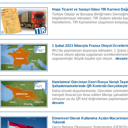
Hopa Ticaret ve Sanayi Odası TIR Karnesi Dağıt
Türkiye Odalar ve Borsalar Birliği'nden Derneğimi
bilgilendirmeye istinaden; TIR Sistemi altında fa
Hamillerinin, TIR Karnelerine ulaşımının kolaylaşt
1 Şubat 2023 İtibarıyla Fransa Otoyol Ücretler
IRU’da yayımlanan duyuruya istinaden, 1 Şubat 20
Fransız otoyol ağında uygulanan ücretlendirmelerd
uygulanmıştır. Büyük bayiler için otoyol...
devamı
Hatırlatma! Gürcistan Üzeri Rusya Varışlı Taşı
Şahadetnamelerinde QR Kontrolü Gerçekleştiri
Daha önceki duyurlarımızda, Gürcistan üzerinden
menşeli ihracat için ibraz edilen Menşe şahade
olmayan ya da QR kod doğrulaması yapılamayan 
devamı
Dönemsel Olarak Kullanıma Açılan Macaristan İ
Tükendi
Geçiş Belgesi Otomasyon Sisteminden (GEBOS) a