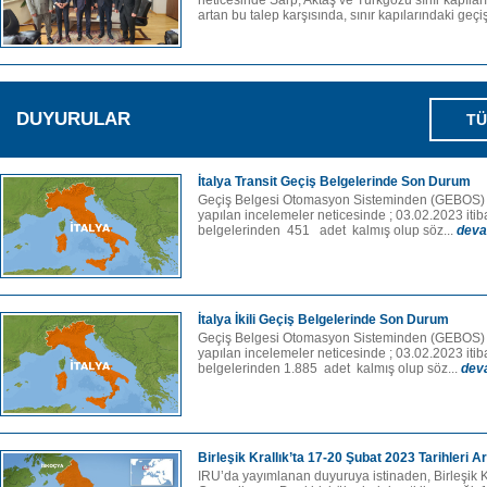
neticesinde Sarp, Aktaş ve Türkgözü sınır kapılar
artan bu talep karşısında, sınır kapılarındaki geçiş
DUYURULAR
TÜ
İtalya Transit Geçiş Belgelerinde Son Durum
Geçiş Belgesi Otomasyon Sisteminden (GEBOS) a
yapılan incelemeler neticesinde ; 03.02.2023 itibar
belgelerinden 451 adet kalmış olup söz...
deva
İtalya İkili Geçiş Belgelerinde Son Durum
Geçiş Belgesi Otomasyon Sisteminden (GEBOS) a
yapılan incelemeler neticesinde ; 03.02.2023 itibarı
belgelerinden 1.885 adet kalmış olup söz...
dev
Birleşik Krallık’ta 17-20 Şubat 2023 Tarihleri 
IRU’da yayımlanan duyuruya istinaden, Birleşik Kr