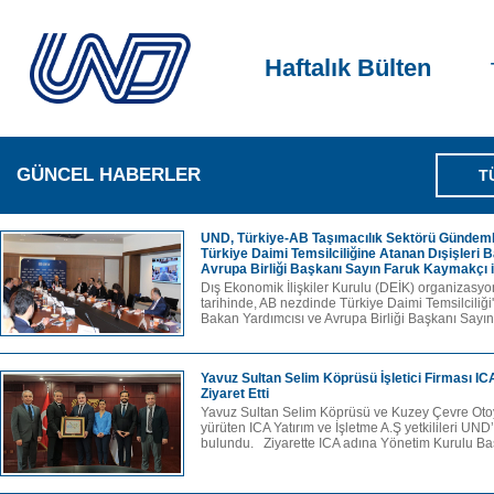
Haftalık Bülten
GÜNCEL HABERLER
T
UND, Türkiye-AB Taşımacılık Sektörü Gündeml
Türkiye Daimi Temsilciliğine Atanan Dışişleri 
Avrupa Birliği Başkanı Sayın Faruk Kaymakçı i
Dış Ekonomik İlişkiler Kurulu (DEİK) organizas
tarihinde, AB nezdinde Türkiye Daimi Temsilciliği
Bakan Yardımcısı ve Avrupa Birliği Başkanı Sayın
Yavuz Sultan Selim Köprüsü İşletici Firması ICA
Ziyaret Etti
Yavuz Sultan Selim Köprüsü ve Kuzey Çevre Otoy
yürüten ICA Yatırım ve İşletme A.Ş yetkilileri UND
bulundu. Ziyarette ICA adına Yönetim Kurulu Ba