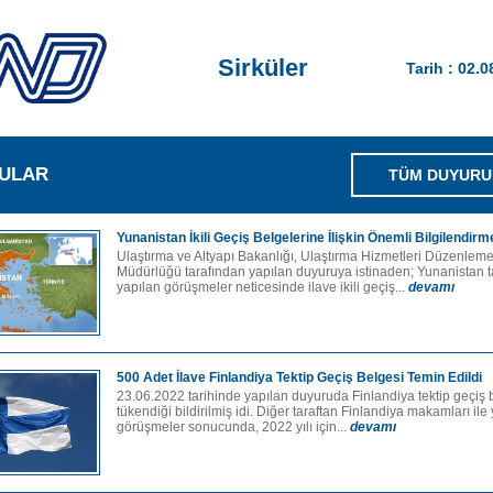
Sirküler
Tarih : 02.
ULAR
TÜM DUYURU
Yunanistan İkili Geçiş Belgelerine İlişkin Önemli Bilgilendirm
Ulaştırma ve Altyapı Bakanlığı, Ulaştırma Hizmetleri Düzenlem
Müdürlüğü tarafından yapılan duyuruya istinaden; Yunanistan tar
yapılan görüşmeler neticesinde ilave ikili geçiş...
devamı
500 Adet İlave Finlandiya Tektip Geçiş Belgesi Temin Edildi
23.06.2022 tarihinde yapılan duyuruda Finlandiya tektip geçiş 
tükendiği bildirilmiş idi. Diğer taraftan Finlandiya makamları ile
görüşmeler sonucunda, 2022 yılı için...
devamı