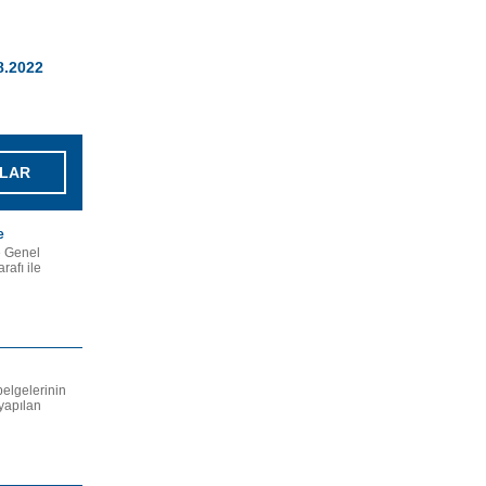
08.2022
LAR
e
e Genel
afı ile
belgelerinin
 yapılan