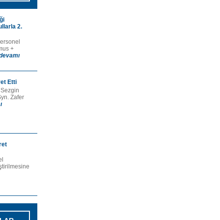
ği
larla 2.
Personel
mus +
devamı
t Etti
 Sezgin
yn. Zafer
ı
ret
el
tirilmesine