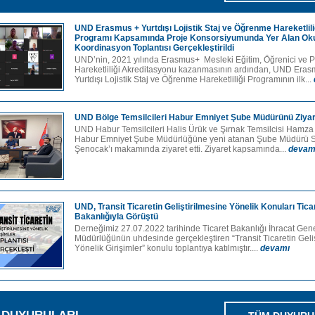
UND Erasmus + Yurtdışı Lojistik Staj ve Öğrenme Hareketlili
Programı Kapsamında Proje Konsorsiyumunda Yer Alan Okul
Koordinasyon Toplantısı Gerçekleştirildi
UND’nin, 2021 yılında Erasmus+ Mesleki Eğitim, Öğrenici ve 
Hareketliliği Akreditasyonu kazanmasının ardından, UND Eras
Yurtdışı Lojistik Staj ve Öğrenme Hareketliliği Programının ilk...
UND Bölge Temsilcileri Habur Emniyet Şube Müdürünü Ziyare
UND Habur Temsilcileri Halis Ürük ve Şırnak Temsilcisi Hamza
Habur Emniyet Şube Müdürlüğüne yeni atanan Şube Müdürü S
Şenocak’ı makamında ziyaret etti. Ziyaret kapsamında...
devam
UND, Transit Ticaretin Geliştirilmesine Yönelik Konuları Tica
Bakanlığıyla Görüştü
Derneğimiz 27.07.2022 tarihinde Ticaret Bakanlığı İhracat Gen
Müdürlüğünün uhdesinde gerçekleştiren “Transit Ticaretin Geliş
Yönelik Girişimler” konulu toplantıya katılmıştır....
devamı