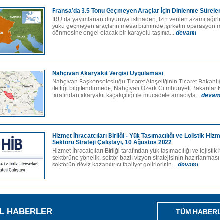
Fransa’da 3.5 Tonu Geçmeyen Araçlar İçin Dinlenme Süreler
IRU’da yayımlanan duyuruya istinaden; İzin verilen azami ağırlı
yükü geçmeyen araçların mesai bitiminde, şirketin operasyon 
dönmesine engel olacak bir karayolu taşıma...
devamı
Nahçıvan Akaryakıt Vergisi Uygulaması
Nahçıvan Başkonsolosluğu Ticaret Ataşeliğinin Ticaret Bakanlı
ilettiği bilgilendirmede, Nahçıvan Özerk Cumhuriyeti Bakanlar 
tarafından akaryakıt kaçakçılığı ile mücadele amacıyla...
devam
Hizmet İhracatçıları Birliği - Yük Taşımacılığı ve Lojistik Hizm
Sektörü Strateji Çalıştayı, 10 Ağustos 2022
Hizmet İhracatçıları Birliği tarafından yük taşımacılığı ve lojistik 
sektörüne yönelik, sektör bazlı vizyon stratejisinin hazırlanması
sektörün döviz kazandırıcı faaliyet gelirlerinin...
devamı
L HABERLER
TÜM HABER