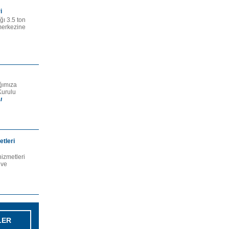
i
ğı 3.5 ton
merkezine
ğımıza
Kurulu
ı
etleri
hizmetleri
 ve
LER