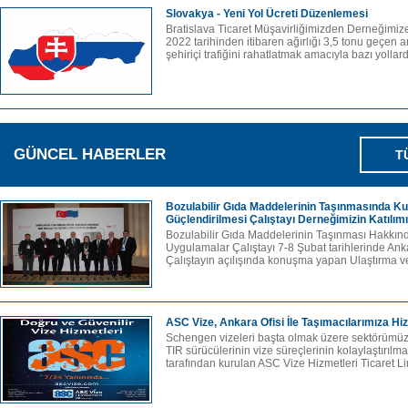
Slovakya - Yeni Yol Ücreti Düzenlemesi
Bratislava Ticaret Müşavirliğimizden Derneğimize 
2022 tarihinden itibaren ağırlığı 3,5 tonu geçen a
şehiriçi trafiğini rahatlatmak amacıyla bazı yollard
GÜNCEL HABERLER
T
Bozulabilir Gıda Maddelerinin Taşınmasında K
Güçlendirilmesi Çalıştayı Derneğimizin Katılım
Bozulabilir Gıda Maddelerinin Taşınması Hakkın
Uygulamalar Çalıştayı 7-8 Şubat tarihlerinde An
Çalıştayın açılışında konuşma yapan Ulaştırma ve
ASC Vize, Ankara Ofisi İle Taşımacılarımıza 
Schengen vizeleri başta olmak üzere sektörümüz
TIR sürücülerinin vize süreçlerinin kolaylaştırıl
tarafından kurulan ASC Vize Hizmetleri Ticaret Li