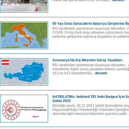
Aralık Salı günü saat 06:00 14 Aralık...
devamı
50 Yaş Üstü Sürücülerin İtalya’ya Girişlerine İ
IRU tarafından yayımlanan duyuruya istinaden; Y
COVID 19 Aşı Kartı ibraz etmeyen sürücülerin b
yerlerine girişlerine yalnızca boşaltma ve yüklem
Avusturya’da Kış Mevsimi Sürüş Yasakları
IRU tarafından yayımlanan duyuruya istinaden; 
mevsimine ilişkin sürüş yasakları takvimi yürürl
A12 ve A13 otoyollarında...
devamı
HATIRLATMA: İndirimli TİO Yetki Belgesi İçin S
Şubat 2022
Bilindiği üzere, 30.12.2021 tarihli Derneğimiz du
Organizatörlüğü Yönetmeliği" hükümleri gereğince
alanında ilgili mevzuat hükümleri uyarınca yetki..