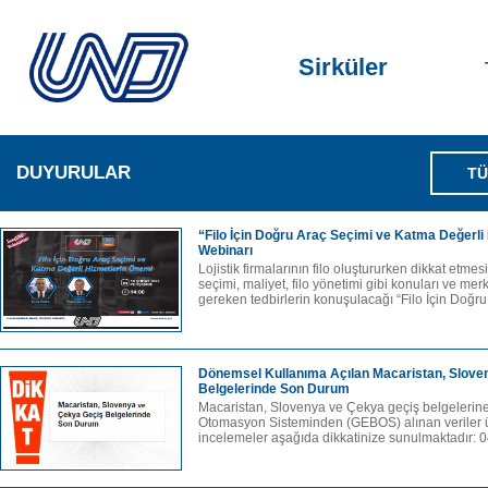
Sirküler
DUYURULAR
TÜ
“Filo İçin Doğru Araç Seçimi ve Katma Değerli
Webinarı
Lojistik firmalarının filo oluştururken dikkat etme
seçimi, maliyet, filo yönetimi gibi konuları ve me
gereken tedbirlerin konuşulacağı “Filo İçin Doğru
Dönemsel Kullanıma Açılan Macaristan, Slove
Belgelerinde Son Durum
Macaristan, Slovenya ve Çekya geçiş belgelerine 
Otomasyon Sisteminden (GEBOS) alınan veriler 
incelemeler aşağıda dikkatinize sunulmaktadır: 0