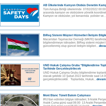
AB Ülkelerinde Kamyon Otobüs Denetim Kam
Tüm Avrupa Birliği ülkelerinde 07/02/2022 00:00
arasında kamyon ve otobüslere yönelik koordineli
Kamyon ve otobüsler, yol kenarında polisler ve..
BiReg Sistemi Müşteri Hizmetleri İletişim Bilgil
Macaristan Taşımacılar Derneği (MKFE) tarafında
bilgilendirmeye istinaden; BiReg sistemi müşteri hi
güncellenmiş olup güncel iletişim bilgileri...
deva
UND Hukuk Çalışma Grubu “Bilgilendirme Topla
Tarihinde Gerçekleştirilecek
UND Hukuk Çalışma Grubu bilgilendirme toplantıs
olacak şekilde 10 Şubat 2022 tarihinde saat 14.0
gerçekleştirilecektir. Toplantıda, Hukuk...
devam
Mont Blanc Tüneli Bakım Çalışması
IRU'dan edinilen bilgiye istinaden; 9 Aralık Per
Aralık Cuma günü saat 06:00 13 Aralık Perşemb