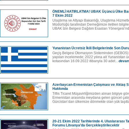
ÖNEMLİ HATIRLATMA! UBAK Üçüncü Ülke Başvu
7 Ekim 2022
Ulaştırma ve Altyapı Bakanlığı, Ulaştırma Hizme
Müdürlüğü tarafından Derneğimize iletilen bilgil
UBAK İzin Belgesi Dağıtım Esasları Yönergesi’nd
Yunanistan Ücretsiz İkili Belgelerinde Son Du
Geçiş Belgesi Otomasyon Sisteminden (GEBOS) a
yapılan incelemede; 2022 yılına ait Yunanistan ücr
kotasından 16.09.2022 itibarıyla 30 adet...
devam
Azerbaycan-Ermenistan Çatışması ve Aktaş Sın
Hakkında
Tiflis Ticaret Müşavirliğimizden alınan bilgiye gö
Ermenistan arasında meydana gelen güncel çatı
Gürcistan’dan ülkemize dönmekte olan yük taşıtlar
20-21 Ekim 2022 Tarihlerinde 4. Uluslararası T
Forumu Litvanya’da Gerçekleştirilecektir