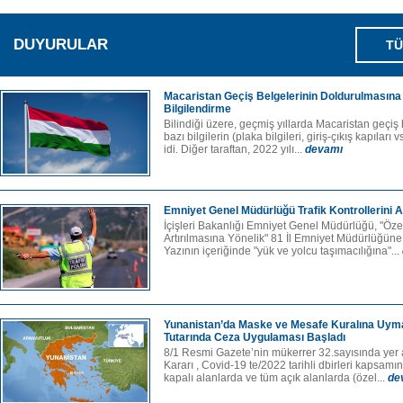
DUYURULAR
TÜ
Macaristan Geçiş Belgelerinin Doldurulmasına 
Bilgilendirme
Bilindiği üzere, geçmiş yıllarda Macaristan geçiş 
bazı bilgilerin (plaka bilgileri, giriş-çıkış kapılar
idi. Diğer taraftan, 2022 yılı...
devamı
Emniyet Genel Müdürlüğü Trafik Kontrollerini A
İçişleri Bakanlığı Emniyet Genel Müdürlüğü, "Özel
Artırılmasına Yönelik" 81 İl Emniyet Müdürlüğüne 
Yazının içeriğinde "yük ve yolcu taşımacılığına"...
Yunanistan’da Maske ve Mesafe Kuralına Uym
Tutarında Ceza Uygulaması Başladı
8/1 Resmi Gazete’nin mükerrer 32.sayısında yer 
Kararı , Covid-19 te/2022 tarihli dbirleri kapsamın
kapalı alanlarda ve tüm açık alanlarda (özel...
de