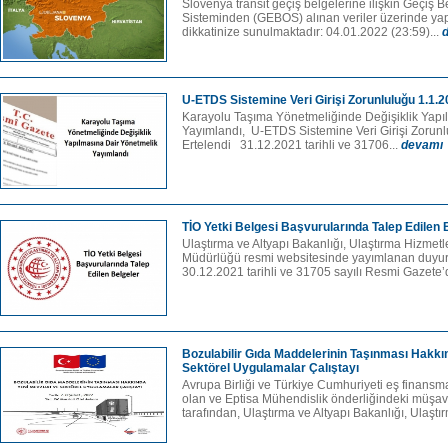
Slovenya transit geçiş belgelerine ilişkin Geçiş
Sisteminden (GEBOS) alınan veriler üzerinde ya
dikkatinize sunulmaktadır: 04.01.2022 (23:59)...
U-ETDS Sistemine Veri Girişi Zorunluluğu 1.1.2
Karayolu Taşıma Yönetmeliğinde Değişiklik Yapı
Yayımlandı, U-ETDS Sistemine Veri Girişi Zorunl
Ertelendi 31.12.2021 tarihli ve 31706...
devamı
TİO Yetki Belgesi Başvurularında Talep Edilen 
Ulaştırma ve Altyapı Bakanlığı, Ulaştırma Hizme
Müdürlüğü resmi websitesinde yayımlanan duyu
30.12.2021 tarihli ve 31705 sayılı Resmi Gazete’
Bozulabilir Gıda Maddelerinin Taşınması Hakkı
Sektörel Uygulamalar Çalıştayı
Avrupa Birliği ve Türkiye Cumhuriyeti eş finansma
olan ve Eptisa Mühendislik önderliğindeki müşav
tarafından, Ulaştırma ve Altyapı Bakanlığı, Ulaştır