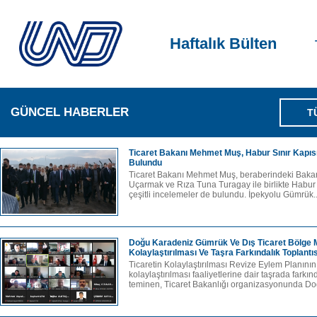
Haftalık Bülten
GÜNCEL HABERLER
T
Ticaret Bakanı Mehmet Muş, Habur Sınır Kapıs
Bulundu
Ticaret Bakanı Mehmet Muş, beraberindeki Bakan
Uçarmak ve Rıza Tuna Turagay ile birlikte Habur 
çeşitli incelemeler de bulundu. İpekyolu Gümrük.
Doğu Karadeniz Gümrük Ve Dış Ticaret Bölge M
Kolaylaştırılması Ve Taşra Farkındalık Toplantıs
Ticaretin Kolaylaştırılması Revize Eylem Planının 
kolaylaştırılması faaliyetlerine dair taşrada farkınd
teminen, Ticaret Bakanlığı organizasyonunda Do