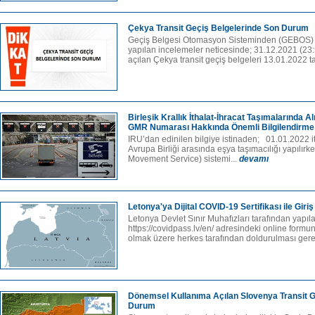
Çekya Transit Geçiş Belgelerinde Son Durum
Geçiş Belgesi Otomasyon Sisteminden (GEBOS) a
yapılan incelemeler neticesinde; 31.12.2021 (23:
açılan Çekya transit geçiş belgeleri 13.01.2022 tar
Birleşik Krallık İthalat-İhracat Taşımalarında A
GMR Numarası Hakkında Önemli Bilgilendirme
IRU’dan edinilen bilgiye istinaden; 01.01.2022 itib
Avrupa Birliği arasında eşya taşımacılığı yapılı
Movement Service) sistemi...
devamı
Letonya'ya Dijital COVID-19 Sertifikası ile Giriş 
Letonya Devlet Sınır Muhafızları tarafından yapıl
https://covidpass.lv/en/ adresindeki online formun
olmak üzere herkes tarafından doldurulması gerek
Dönemsel Kullanıma Açılan Slovenya Transit G
Durum