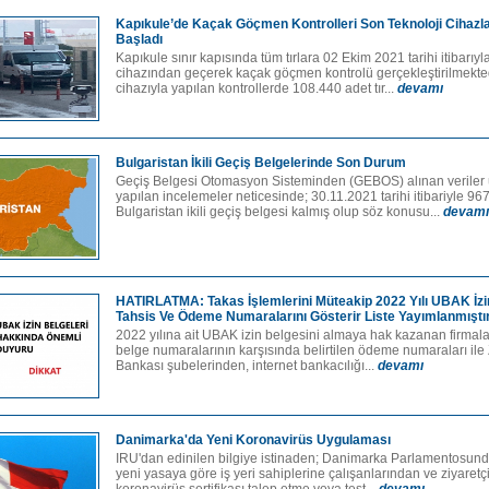
Kapıkule’de Kaçak Göçmen Kontrolleri Son Teknoloji Cihazla
Başladı
Kapıkule sınır kapısında tüm tırlara 02 Ekim 2021 tarihi itibarıy
cihazından geçerek kaçak göçmen kontrolü gerçekleştirilmekte
cihazıyla yapılan kontrollerde 108.440 adet tır...
devamı
Bulgaristan İkili Geçiş Belgelerinde Son Durum
Geçiş Belgesi Otomasyon Sisteminden (GEBOS) alınan veriler
yapılan incelemeler neticesinde; 30.11.2021 tarihi itibariyle 96
Bulgaristan ikili geçiş belgesi kalmış olup söz konusu...
devamı
HATIRLATMA: Takas İşlemlerini Müteakip 2022 Yılı UBAK İzi
Tahsis Ve Ödeme Numaralarını Gösterir Liste Yayımlanmıştı
2022 yılına ait UBAK izin belgesini almaya hak kazanan firmalar
belge numaralarının karşısında belirtilen ödeme numaraları ile 
Bankası şubelerinden, internet bankacılığı...
devamı
Danimarka'da Yeni Koronavirüs Uygulaması
IRU'dan edinilen bilgiye istinaden; Danimarka Parlamentosun
yeni yasaya göre iş yeri sahiplerine çalışanlarından ve ziyaretç