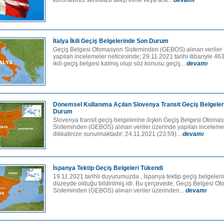
koronavirüs sertifikası talep etme veya test...
devamı
İtalya İkili Geçiş Belgelerinde Son Durum
Geçiş Belgesi Otomasyon Sisteminden (GEBOS) alınan veriler
yapılan incelemeler neticesinde; 29.11.2021 tarihi itibariyle 463
ikili geçiş belgesi kalmış olup söz konusu geçiş...
devamı
Dönemsel Kullanıma Açılan Slovenya Transit Geçiş Belgele
Durum
Slovenya transit geçiş belgelerine ilişkin Geçiş Belgesi Otoma
Sisteminden (GEBOS) alınan veriler üzerinde yapılan inceleme
dikkatinize sunulmaktadır: 24.11.2021 (23:59)...
devamı
İspanya Tektip Geçiş Belgeleri Tükendi
19.11.2021 tarihli duyurumuzda , İspanya tektip geçiş belgelerini
düzeyde olduğu bildirilmiş idi. Bu çerçevede, Geçiş Belgesi O
Sisteminden (GEBOS) alınan veriler üzerinden...
devamı