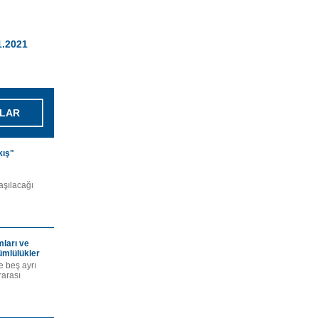
1.2021
LAR
kış"
laşılacağı
mları ve
kümlülükler
e beş ayrı
rarası