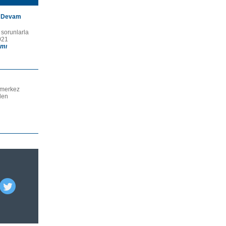
4 Devam
 sorunlarla
021
mı
 merkez
ülen