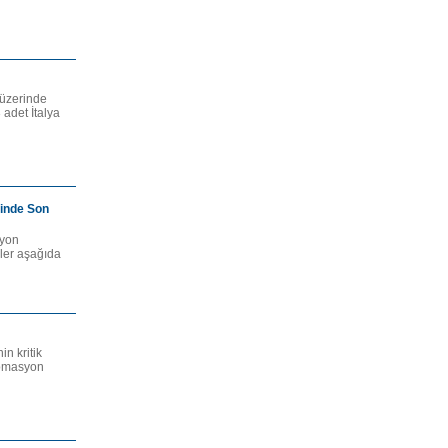
 üzerinde
 adet İtalya
rinde Son
syon
ler aşağıda
n kritik
tomasyon