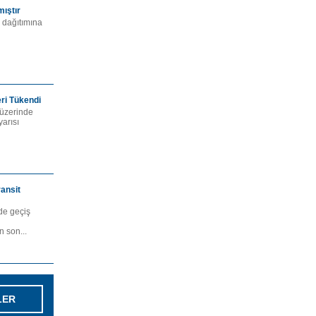
mıştır
n dağıtımına
ri Tükendi
 üzerinde
yarısı
ransit
rde geçiş
 son...
LER