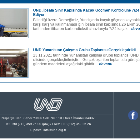
UND, İpsala Sınır Kapısında Kaçak Göçmen Kontrolüne 7/2
Ediyor
Bilindiği üzere Derneğimiz, Yurtdışında kaçak göçmen kaynaklı
karşı karşıya kalınmaması için İpsala sınır kapısında 26 Ekim 2
tarihinden itibaren karbondioksit cihazlarıyla 7/24 kaçak...
deva
UND Yunanistan Çalışma Grubu Toplantısı Gerçekleştirildi
23.11.2021 tarihinde Yunanistan çalışma grubu toplantısı UND
ofisinde gerçekleştirilmiştir. Gerçekleştirilen toplantıda görüş
gündem maddeleri aşağıdaki gibidir:...
devamı
Nispetiye Cad. Seher Yıldızı Sok. NO : 10 Etiler / İstanbul 34337
Tel: +90 (212) 359 26 00 (pbx) / Faks: +90 (212) 359 26 26
E-posta:
info@und.org.tr