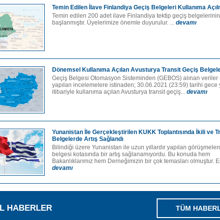
Temin Edilen İlave Finlandiya Geçiş Belgeleri Kullanıma Açıl
Temin edilen 200 adet ilave Finlandiya tektip geçiş belgelerini
başlanmıştır. Üyelerimize önemle duyurulur. ...
devamı
Dönemsel Kullanıma Açılan Avusturya Transit Geçiş Belgele
Geçiş Belgesi Otomasyon Sisteminden (GEBOS) alınan veriler
yapılan incelemelere istinaden; 30.06.2021 (23:59) tarihi gece 
itibariyle kullanıma açılan Avusturya transit geçiş...
devamı
Yunanistan İle Gerçekleştirilen KUKK Toplantısında İkili ve T
Belgelerde Artış Sağlandı
Bilindiği üzere Yunanistan ile uzun yıllardır yapılan görüşmele
belgesi kotasında bir artış sağlanamıyordu. Bu konuda hem
Bakanlıklarımız hem Derneğimizin bir çok temasları olmuştur. En
devamı
L HABERLER
TÜM HABER