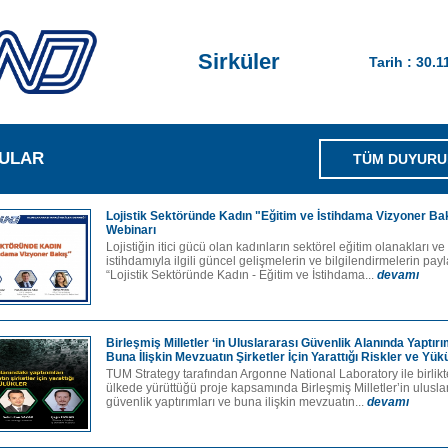
Sirküler
Tarih : 30.1
ULAR
TÜM DUYURU
Lojistik Sektöründe Kadın "Eğitim ve İstihdama Vizyoner Ba
Webinarı
Lojistiğin itici gücü olan kadınların sektörel eğitim olanakları ve
istihdamıyla ilgili güncel gelişmelerin ve bilgilendirmelerin pay
“Lojistik Sektöründe Kadın - Eğitim ve İstihdama...
devamı
Birleşmiş Milletler ‘in Uluslararası Güvenlik Alanında Yaptırı
Buna İlişkin Mevzuatın Şirketler İçin Yarattığı Riskler ve Yü
TUM Strategy tarafından Argonne National Laboratory ile birlikt
ülkede yürüttüğü proje kapsamında Birleşmiş Milletler’in ulusla
güvenlik yaptırımları ve buna ilişkin mevzuatın...
devamı