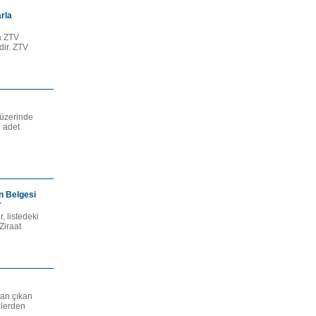
rla
la ZTV
dir. ZTV
 üzerinde
7 adet
n Belgesi
r
, listedeki
Ziraat
dan çıkan
ilerden