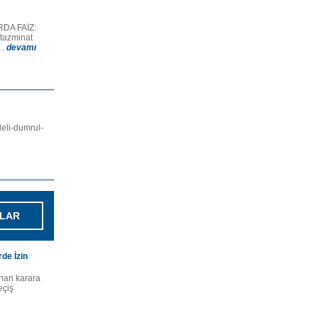
DA FAİZ:
tazminat
..
devamı
eli-dumrul-
LAR
rde İzin
ınan karara
eçiş