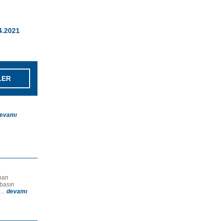
04.2021
LER
evamı
nan
 basın
...
devamı