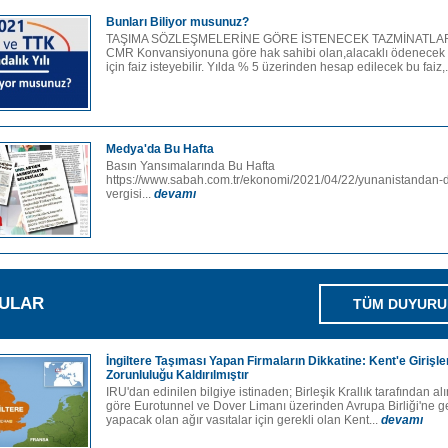
Bunları Biliyor musunuz?
TAŞIMA SÖZLEŞMELERİNE GÖRE İSTENECEK TAZMİNATLAR
CMR Konvansiyonuna göre hak sahibi olan,alacaklı ödenecek 
için faiz isteyebilir. Yılda % 5 üzerinden hesap edilecek bu faiz,.
Medya'da Bu Hafta
Basın Yansımalarında Bu Hafta
https://www.sabah.com.tr/ekonomi/2021/04/22/yunanistandan-d
vergisi...
devamı
ULAR
TÜM DUYURU
İngiltere Taşıması Yapan Firmaların Dikkatine: Kent'e Girişle
Zorunluluğu Kaldırılmıştır
IRU'dan edinilen bilgiye istinaden; Birleşik Krallık tarafından al
göre Eurotunnel ve Dover Limanı üzerinden Avrupa Birliği'ne g
yapacak olan ağır vasıtalar için gerekli olan Kent...
devamı