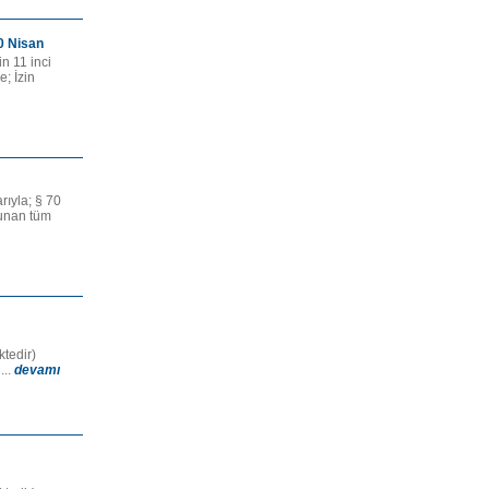
30 Nisan
n 11 inci
e; İzin
rıyla; § 70
lunan tüm
ektedir)
...
devamı