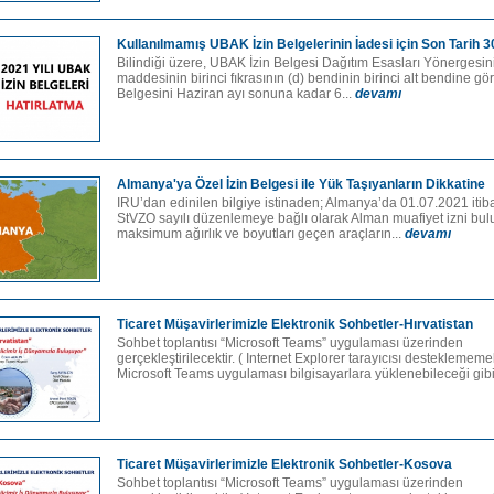
Kullanılmamış UBAK İzin Belgelerinin İadesi için Son Tarih 
Bilindiği üzere, UBAK İzin Belgesi Dağıtım Esasları Yönergesini
maddesinin birinci fıkrasının (d) bendinin birinci alt bendine gör
Belgesini Haziran ayı sonuna kadar 6...
devamı
Almanya'ya Özel İzin Belgesi ile Yük Taşıyanların Dikkatine
IRU’dan edinilen bilgiye istinaden; Almanya’da 01.07.2021 itiba
StVZO sayılı düzenlemeye bağlı olarak Alman muafiyet izni bu
maksimum ağırlık ve boyutları geçen araçların...
devamı
Ticaret Müşavirlerimizle Elektronik Sohbetler-Hırvatistan
Sohbet toplantısı “Microsoft Teams” uygulaması üzerinden
gerçekleştirilecektir. ( Internet Explorer tarayıcısı desteklemem
Microsoft Teams uygulaması bilgisayarlara yüklenebileceği gibi
Ticaret Müşavirlerimizle Elektronik Sohbetler-Kosova
Sohbet toplantısı “Microsoft Teams” uygulaması üzerinden