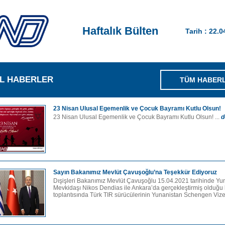
Haftalık Bülten
Tarih : 22.
L HABERLER
TÜM HABER
23 Nisan Ulusal Egemenlik ve Çocuk Bayramı Kutlu Olsun!
23 Nisan Ulusal Egemenlik ve Çocuk Bayramı Kutlu Olsun! ...
d
Sayın Bakanımız Mevlüt Çavuşoğlu’na Teşekkür Ediyoruz
Dışişleri Bakanımız Mevlüt Çavuşoğlu 15.04.2021 tarihinde Yu
Mevkidaşı Nikos Dendias ile Ankara’da gerçekleştirmiş olduğu
toplantısında Türk TIR sürücülerinin Yunanistan Schengen Vize