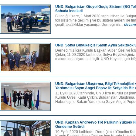
UND, Bulgaristan Otoyol Geçiş Sistemi (BG Tol
Sahada İnceledi
Bilindiği üzere, 1 Mart 2020 tarihi itibari ile Bulg
toll sistemine geçilmiş ve bu sistem nedeni ile fi
çeşitli aksaklıklar yaşamıştı. Derneğimiz...
devam
UND, Sofya Büyükelçisi Sayın Aylin Sekizkök’ü 
Derneğimiz İcra Kurulu Başkanı Alper Özel ve İcr
Çirkin, 11.09.2020 tarihinde, Sofya Büyükelçimiz
makamında ziyaret etmiştir. UND Heyetini çok büy
UND, Bulgaristan Ulaştırma, Bilgi Teknolojile
Yardımcısı Sayın Angel Popov ile Sofya’da Bir 
11 Eylül 2020, tarihinde, UND İcra Kurulu Başkanı
Kurulu Üyesi Kadir Çirkin, Bulgaristan Ulaştırma, B
Haberleşme Bakan Yardımcısı Sayın Angel Popov
UND, Kapitan Andreevo TIR Parkının Yüksek F
Gündeme Getirdi
10 Eylül 2020 tarihinde, Derneğimiz Yönetim Kuru