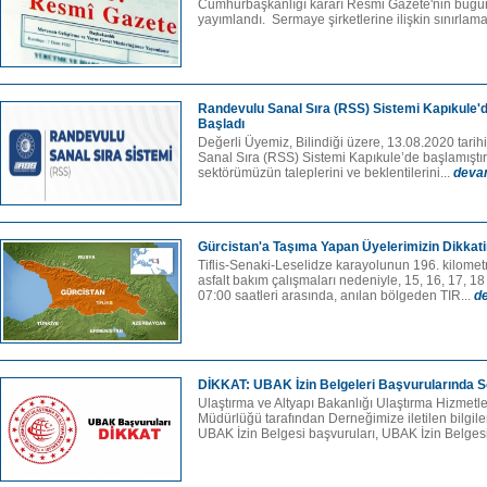
Cumhurbaşkanlığı kararı Resmi Gazete'nin bugü
yayımlandı. Sermaye şirketlerine ilişkin sınırlamal
Randevulu Sanal Sıra (RSS) Sistemi Kapıkule'
Başladı
Değerli Üyemiz, Bilindiği üzere, 13.08.2020 tari
Sanal Sıra (RSS) Sistemi Kapıkule’de başlamıştı
sektörümüzün taleplerini ve beklentilerini...
deva
Gürcistan'a Taşıma Yapan Üyelerimizin Dikkat
Tiflis-Senaki-Leselidze karayolunun 196. kilomet
asfalt bakım çalışmaları nedeniyle, 15, 16, 17, 18 
07:00 saatleri arasında, anılan bölgeden TIR...
d
DİKKAT: UBAK İzin Belgeleri Başvurularında 
Ulaştırma ve Altyapı Bakanlığı Ulaştırma Hizmet
Müdürlüğü tarafından Derneğimize iletilen bilgi
UBAK İzin Belgesi başvuruları, UBAK İzin Belgesi