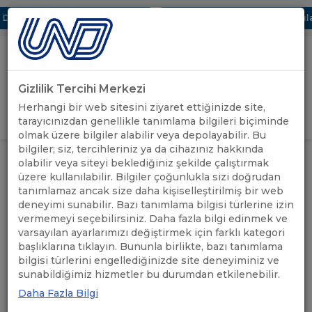
ijital UBAK Bölümü Hakkında
UND, Yunanistan Vize Başvuruların
Gizlilik Tercihi Merkezi
Uluslararası Nakliyeciler Derneği
Herhangi bir web sitesini ziyaret ettiğinizde site,
GİRİŞ YAP
tarayıcınızdan genellikle tanımlama bilgileri biçiminde
olmak üzere bilgiler alabilir veya depolayabilir. Bu
bilgiler; siz, tercihleriniz ya da cihazınız hakkında
ANASAYFA
/
HABERLER
olabilir veya siteyi beklediğiniz şekilde çalıştırmak
üzere kullanılabilir. Bilgiler çoğunlukla sizi doğrudan
Filtrele
tanımlamaz ancak size daha kişiselleştirilmiş bir web
deneyimi sunabilir. Bazı tanımlama bilgisi türlerine izin
vermemeyi seçebilirsiniz. Daha fazla bilgi edinmek ve
varsayılan ayarlarımızı değiştirmek için farklı kategori
başlıklarına tıklayın. Bununla birlikte, bazı tanımlama
bilgisi türlerini engellediğinizde site deneyiminiz ve
sunabildiğimiz hizmetler bu durumdan etkilenebilir.
Daha Fazla Bilgi