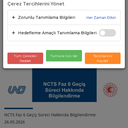
Çerez Tercihlerini Yönet
Zorunlu Tanımlama Bilgileri
Her Zaman Etkin
Hedefleme Amaçlı Tanımlama Bilgileri
Türkiye-Kuzey Makedonya İş Forumu
10.06.2026
Tüm Çerezleri
Tümüne İzin Ver
Tercihlerimi
Reddet
Kaydet
NCTS Faz 6 Geçiş Süreci Hakkında Bilgilendirme
26.05.2026