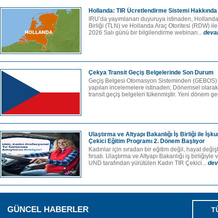
Hollanda: TIR Ücretlendirme Sistemi Hakkında
IRU’da yayımlanan duyuruya istinaden, Hollanda T
Birliği (TLN) ve Hollanda Araç Otoritesi (RDW) ile i
2026 Salı günü bir bilgilendirme webinarı...
deva
Çekya Transit Geçiş Belgelerinde Son Durum
Geçiş Belgesi Otomasyon Sisteminden (GEBOS) a
yapılan incelemelere istinaden; Dönemsel olarak
transit geçiş belgeleri tükenmiştir. Yeni dönem geç
Ulaştırma ve Altyapı Bakanlığı İş Birliği ile İşk
Çekici Eğitim Programı 2. Dönem Başlıyor
Kadınlar için sıradan bir eğitim değil, hayat değişt
fırsatı. Ulaştırma ve Altyapı Bakanlığı iş birliğiyl
UND tarafından yürütülen Kadın TIR Çekici...
dev
GÜNCEL HABERLER
T