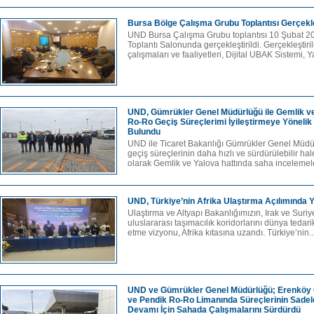
Bursa Bölge Çalışma Grubu Toplantısı Gerçekleş
UND Bursa Çalışma Grubu toplantısı 10 Şubat 2
Toplantı Salonunda gerçekleştirildi. Gerçekleştir
çalışmaları ve faaliyetleri, Dijital UBAK Sistemi, Y
UND, Gümrükler Genel Müdürlüğü ile Gemlik ve
Ro-Ro Geçiş Süreçlerimi İyileştirmeye Yönelik
Bulundu
UND ile Ticaret Bakanlığı Gümrükler Genel Müdür
geçiş süreçlerinin daha hızlı ve sürdürülebilir hal
olarak Gemlik ve Yalova hattında saha incelemele
UND, Türkiye’nin Afrika Ulaştırma Açılımında Ye
Ulaştırma ve Altyapı Bakanlığımızın, Irak ve Suriye
uluslararası taşımacılık koridorlarını dünya tedari
etme vizyonu, Afrika kıtasına uzandı. Türkiye’nin..
UND ve Gümrükler Genel Müdürlüğü; Erenköy
ve Pendik Ro-Ro Limanında Süreçlerinin Sadele
Devamı İçin Sahada Çalışmalarını Sürdürdü