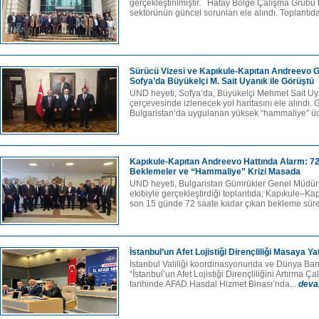
gerçekleştirilmiştir. Hatay Bölge Çalışma Grubu t
sektörünün güncel sorunları ele alındı. Toplantıda
Sürücü Vizesi ve Kapıkule-Kapıtan Andreevo
Sofya’da Büyükelçi M. Sait Uyanık ile Görüştü
UND heyeti, Sofya’da, Büyükelçi Mehmet Sait Uya
çerçevesinde izlenecek yol haritasını ele alındı
Bulgaristan’da uygulanan yüksek “hammaliye” ücr
Kapıkule-Kapıtan Andreevo Hattında Alarm: 7
Beklemeler ve “Hammaliye” Krizi Masada
UND heyeti, Bulgaristan Gümrükler Genel Müdür
ekibiyle gerçekleştirdiği toplantıda; Kapıkule–Ka
son 15 günde 72 saate kadar çıkan bekleme sürele
İstanbul’un Afet Lojistiği Dirençliliği Masaya Yatı
İstanbul Valiliği koordinasyonunda ve Dünya Ban
“İstanbul’un Afet Lojistiği Dirençliliğini Artırma Ç
tarihinde AFAD Hasdal Hizmet Binası’nda...
deva