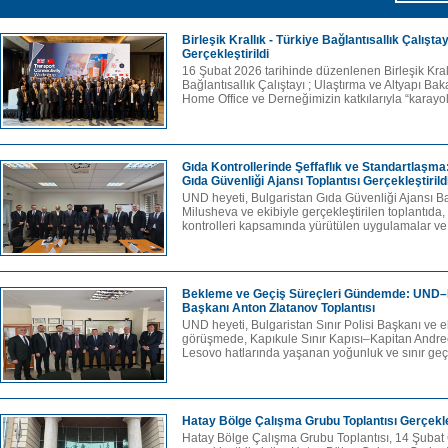
Birleşik Krallık - Türkiye Bağlantısallık Çalıştay
Gerçekleştirildi
16 Şubat 2026 tarihinde düzenlenen Birleşik Krall
Bağlantısallık Çalıştayı ; Ulaştırma ve Altyapı Bakan
Home Office ve Derneğimizin katkılarıyla “karayol
Gıda Kontrollerinde Şeffaflık ve Standartlaşm
Gıda Güvenliği Ajansı Toplantısı Gerçekleştirild
UND heyeti, Bulgaristan Gıda Güvenliği Ajansı Ba
Milusheva ve ekibiyle gerçekleştirilen toplantıda, 
kontrolleri kapsamında yürütülen uygulamalar ve
Bekleme ve Geçiş Süreçleri Gündemde: UND–Bu
Başkanı Anton Zlatanov Toplantısı
UND heyeti, Bulgaristan Sınır Polisi Başkanı ve ek
görüşmede, Kapıkule Sınır Kapısı–Kapitan Andr
Lesovo hatlarında yaşanan yoğunluk ve sınır geçi
Hatay Bölge Çalışma Grubu Toplantısı Gerçekleş
Hatay Bölge Çalışma Grubu Toplantısı, 14 Şubat