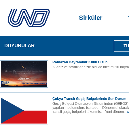
Sirküler
DUYURULAR
TÜ
Ramazan Bayramınız Kutlu Olsun
Aileniz ve sevdiklerinizle birlikte nice mutlu bayram
Çekya Transit Geçiş Belgelerinde Son Durum
Geçiş Belgesi Otomasyon Sisteminden (GEBOS) a
yapılan incelemelere istinaden; Dönemsel olarak
transit geçiş belgeleri tükenmiştir. Yeni dönem...