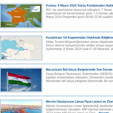
Fransa: 9 Mayıs 2024 Sürüş Kısıtlamaları Hak
IRU’ da yayımlanan duyuruya istinaden, 7 Nisan 
yayımlanan bir kararnameye göre, 7,5 tondan ağır
Mayıs 2024 Perşembe günü 00:00-22:00 saatleri 
Kazakistan Yol Kapanmaları Hakkında Bilgilen
Aktau Ticaret Müşavirliğimizden alınan bilgilend
birinci derece karayollarında selden dolayı yaşa
açıklamada, 8 Nisan 2024 saat 07.00 itibarıyla, ul
Macaristan İkili Geçiş Belgelerinde Son Durum
Geçiş Belgesi Otomasyon Sisteminden (GEBOS) a
yapılan incelemelere istinaden; Dönemsel olarak
Macaristan ikili geçiş belgeleri tükenmiştir. Bir son
Mersin Uluslararası Liman Fiyat Listesi ve Öze
Mersin Uluslararası Liman İşletmeciliği tarafında
bilgilendirmeye istinaden: MIP internet sitesind