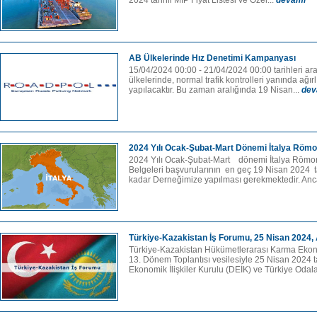
2024 tarihli MIP Fiyat Listesi ve Özel...
devamı
AB Ülkelerinde Hız Denetimi Kampanyası
15/04/2024 00:00 - 21/04/2024 00:00 tarihleri ara
ülkelerinde, normal trafik kontrolleri yanında ağırl
yapılacaktır. Bu zaman aralığında 19 Nisan...
dev
2024 Yılı Ocak-Şubat-Mart Dönemi İtalya Römo
2024 Yılı Ocak-Şubat-Mart dönemi İtalya Römo
Belgeleri başvurularının en geç 19 Nisan 2024 ta
kadar Derneğimize yapılması gerekmektedir. Anc
Türkiye-Kazakistan İş Forumu, 25 Nisan 2024,
Türkiye-Kazakistan Hükümetlerarası Karma Eko
13. Dönem Toplantısı vesilesiyle 25 Nisan 2024 
Ekonomik İlişkiler Kurulu (DEİK) ve Türkiye Odala