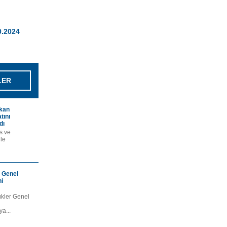
0.2024
LER
akan
tını
dı
s ve
ile
 Genel
i
ükler Genel
a...