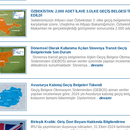
ÖZBEKİSTAN: 2.000 ADET İLAVE 3.ÜLKE GEÇİŞ BELGESİ 
EDİLDİ
Sektörümüzün ihtiyacı olan Özbekistan 3. ülke geçiş belgelerin
karşılamak üzere, Ulaştırma ve Altyapı Bakanlığımızın, Özbekis
Makamları ile gerçekleştirdiği görüşmeler sonucunda 2.000 ade
Dönemsel Olarak Kullanıma Açılan Slovenya Transit Geçiş
Belgelerinde Son Durum
Slovenya transit geçiş belgelerine ilişkin Geçiş Belgesi Otom
Sisteminden (GEBOS) alınan veriler üzerinde yapılan inceleme
dikkatinize sunulmaktadır: Slovenya...
devamı
Avusturya Kabotaj Geçiş Belgeleri Tükendi
Geçiş Belgesi Otomasyon Sisteminden (GEBOS) alınan veriler
yapılan incelemeye göre; 2024 yılı Avusturya kabotaj geçiş belg
kotasının tamamı tükenmiştir. Üyelerimize...
devamı
Birleşik Krallık: Giriş Özet Beyanı Hakkında Bilgilendirme
IRU’da yayımlanan duyuruya istinaden; 31 Ekim 2024 tarihinde