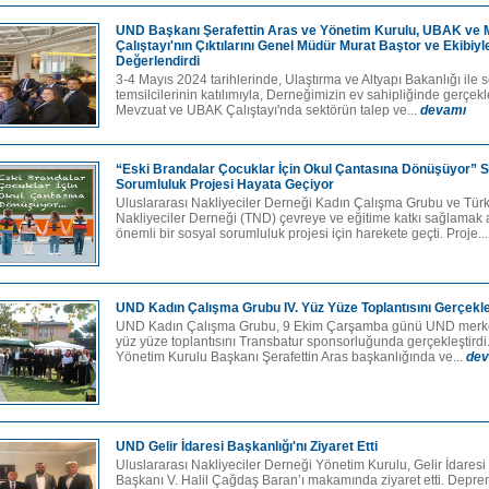
UND Başkanı Şerafettin Aras ve Yönetim Kurulu, UBAK ve 
Çalıştayı'nın Çıktılarını Genel Müdür Murat Baştor ve Ekibiyl
Değerlendirdi
3-4 Mayıs 2024 tarihlerinde, Ulaştırma ve Altyapı Bakanlığı ile s
temsilcilerinin katılımıyla, Derneğimizin ev sahipliğinde gerçekle
Mevzuat ve UBAK Çalıştayı'nda sektörün talep ve...
devamı
“Eski Brandalar Çocuklar İçin Okul Çantasına Dönüşüyor” 
Sorumluluk Projesi Hayata Geçiyor
Uluslararası Nakliyeciler Derneği Kadın Çalışma Grubu ve Tür
Nakliyeciler Derneği (TND) çevreye ve eğitime katkı sağlamak
önemli bir sosyal sorumluluk projesi için harekete geçti. Proje..
UND Kadın Çalışma Grubu IV. Yüz Yüze Toplantısını Gerçekle
UND Kadın Çalışma Grubu, 9 Ekim Çarşamba günü UND merke
yüz yüze toplantısını Transbatur sponsorluğunda gerçekleştird
Yönetim Kurulu Başkanı Şerafettin Aras başkanlığında ve...
dev
UND Gelir İdaresi Başkanlığı'nı Ziyaret Etti
Uluslararası Nakliyeciler Derneği Yönetim Kurulu, Gelir İdaresi
Başkanı V. Halil Çağdaş Baran’ı makamında ziyaret etti. Depr