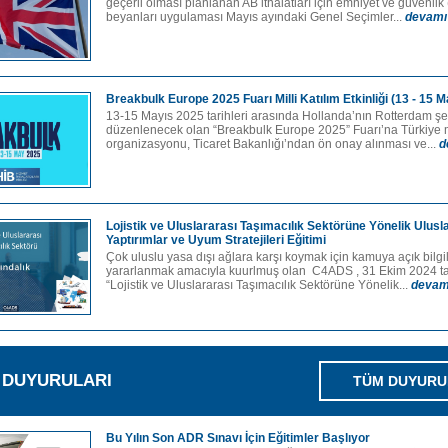
geçerli olması planlanan AB ithalatları için emniyet ve güvenlik
beyanları uygulaması Mayıs ayındaki Genel Seçimler...
devamı
Breakbulk Europe 2025 Fuarı Milli Katılım Etkinliği (13 - 15 
13-15 Mayıs 2025 tarihleri arasında Hollanda’nın Rotterdam ş
düzenlenecek olan “Breakbulk Europe 2025” Fuarı’na Türkiye mi
organizasyonu, Ticaret Bakanlığı’ndan ön onay alınması ve...
d
Lojistik ve Uluslararası Taşımacılık Sektörüne Yönelik Ulusl
Yaptırımlar ve Uyum Stratejileri Eğitimi
Çok uluslu yasa dışı ağlara karşı koymak için kamuya açık bilg
yararlanmak amacıyla kuurlmuş olan C4ADS , 31 Ekim 2024 ta
“Lojistik ve Uluslararası Taşımacılık Sektörüne Yönelik...
devam
M DUYURULARI
TÜM DUYURU
Bu Yılın Son ADR Sınavı İçin Eğitimler Başlıyor