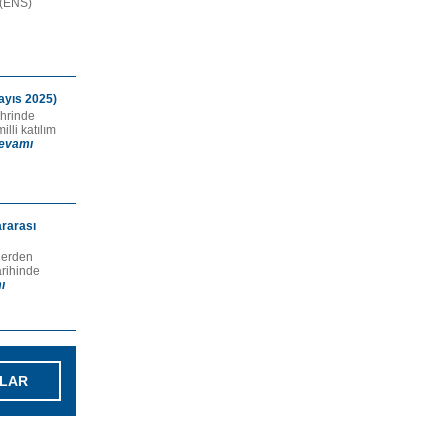
 (ENS)
Mayıs 2025)
ehrinde
lli katılım
evamı
ararası
ilerden
rihinde
ı
LAR