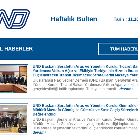
Haftalık Bülten
Tarih : 11.1
L HABERLER
TÜM HABER
UND Başkanı Şerafettin Aras ve Yönetim Kurulu, Ticaret B
Yardımcısı Volkan Ağar ve Ekibiyle Türkiye’nin Hizmet İhraca
Güçlendirecek Transit Taşımacılık Stratejilerini Masaya Yatır
Uluslararası Nakliyeciler Derneği (UND) Başkanı Serafettin Ara
Yönetim Kurulu, Ticaret Bakan Yardımcısı Volkan Ağar ve ekibi 
gerçekleştirdiği kritik toplantıda, Türkiye’nin transit...
devamı
UND Başkanı Şerafettin Aras ve Yönetim Kurulu, Gümrükler
Müdürü Mustafa Gümüş ile Gümrük ve Sınır Geçiş Süreçlerin
Değerlendirdi
UND Başkanı Şerafettin Aras ve Yönetim Kurulu Üyeleri, Gümr
Müdürü Mustafa Gümüş ve ekibiyle gerçekleştirdiği toplantıda,
uluslararası taşımacılık sektörünü güçlendirecek konuları masay
devamı