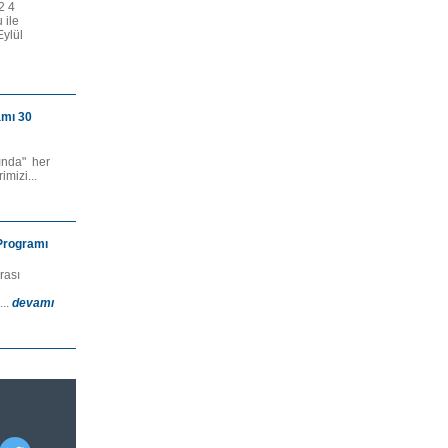
2 4
 ile
Eylül
amı 30
ında" her
mizi...
 Programı
rası
...
devamı