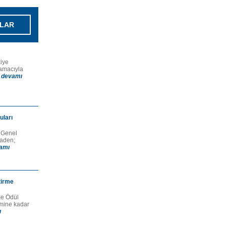
LAR
kiye
 amacıyla
.
devamı
uları
e Genel
naden;
amı
tirme
me Ödül
imine kadar
ı