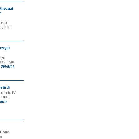
Mevzuat
e
ektör
ştirilen
Sosyal
kiye
 amacıyla
.
devamı
ştirdi
zinde IV.
i. UND
amı
 Daire
em