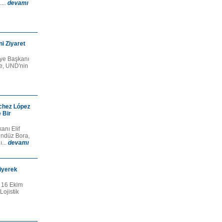
...
devamı
i Ziyaret
iye Başkanı
e, UND'nin
chez López
 Bir
nı Elif
ndüz Bora,
ı...
devamı
iyerek
, 16 Ekim
Lojistik