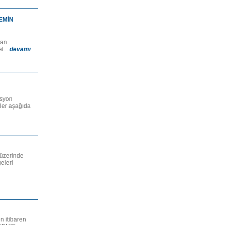
TEMİN
i
tan
t...
devamı
asyon
ler aşağıda
 üzerinde
eleri
n itibaren