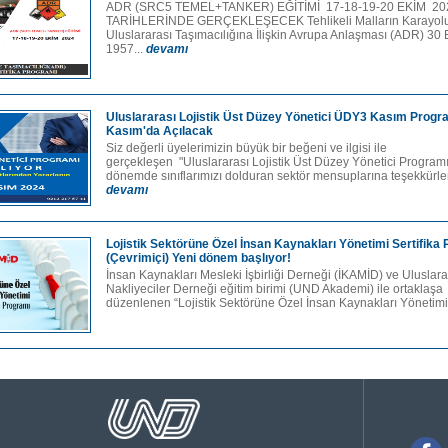
ADR (SRC5 TEMEL+TANKER) EĞİTİMİ 17-18-19-20 EKİM 20
TARİHLERİNDE GERÇEKLEŞECEK Tehlikeli Malların Karayolu
Uluslararası Taşımacılığına İlişkin Avrupa Anlaşması (ADR) 30 
1957...
devamı
Uluslararası Lojistik Üst Düzey Yönetici ÜDY3 Kasım Progr
Kasım'da Açılacak
Siz değerli üyelerimizin büyük bir beğeni ve ilgisi ile
gerçekleşen "Uluslararası Lojistik Üst Düzey Yönetici Program
dönemde sınıflarımızı dolduran sektör mensuplarına teşekkürleri
devamı
Lojistik Sektörüne Özel İnsan Kaynakları Yönetimi Sertifika
(Çevrimiçi) Yeni dönem başlıyor!
İnsan Kaynakları Mesleki İşbirliği Derneği (İKAMİD) ve Uluslara
Nakliyeciler Derneği eğitim birimi (UND Akademi) ile ortaklaşa
düzenlenen “Lojistik Sektörüne Özel İnsan Kaynakları Yönetimi