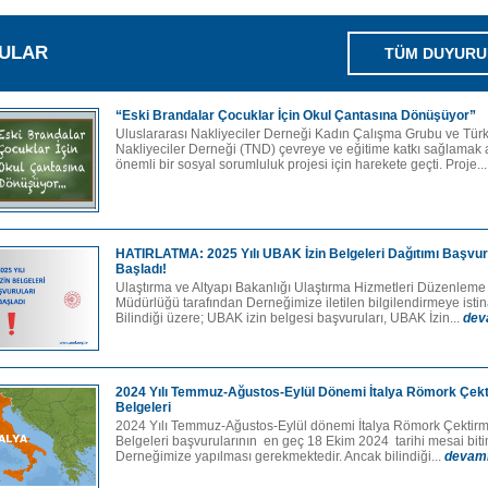
ULAR
TÜM DUYURU
“Eski Brandalar Çocuklar İçin Okul Çantasına Dönüşüyor”
Uluslararası Nakliyeciler Derneği Kadın Çalışma Grubu ve Tür
Nakliyeciler Derneği (TND) çevreye ve eğitime katkı sağlamak
önemli bir sosyal sorumluluk projesi için harekete geçti. Proje..
HATIRLATMA: 2025 Yılı UBAK İzin Belgeleri Dağıtımı Başvur
Başladı!
Ulaştırma ve Altyapı Bakanlığı Ulaştırma Hizmetleri Düzenlem
Müdürlüğü tarafından Derneğimize iletilen bilgilendirmeye isti
Bilindiği üzere; UBAK izin belgesi başvuruları, UBAK İzin...
dev
2024 Yılı Temmuz-Ağustos-Eylül Dönemi İtalya Römork Çek
Belgeleri
2024 Yılı Temmuz-Ağustos-Eylül dönemi İtalya Römork Çektir
Belgeleri başvurularının en geç 18 Ekim 2024 tarihi mesai bit
Derneğimize yapılması gerekmektedir. Ancak bilindiği...
devam