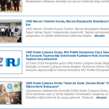
felaketinden etkilenen illerdeki son durum hakkında bilgi verildi.
UND Mersin Yönetim Kurulu, Mersin Büyükşehir Belediyesi’n
Etti
UND Mersin Yönetim Kurulu Üyeleri, Mersin Büyükşehir Beled
Sayın Vahap Seçer’i makamında ziyaret etti. Yapılan görüşmed
çalışmaları ve lojistik sektörümüz hakkında bilgiler...
devamı
UND Kadın Çalışma Grubu, IRU Politik Danışmanı Clara Sán
ile Karayolu Taşımacılığı Sektöründe Kadınların Rolü Üzerine
Toplantı Gerçekleştirdi
10 Ekim 2024 Perşembe günü UND Kadın Çalışma Grubu Başka
Nuhoğlu ve Kadın Çalışma Grubu Başkan Yardımcısı Gizem Gü
karayolu taşımacılığının küresel temsilcisi IRU Politik Danışman
UND Kadın Çalışma Grubu “Gelecek Sizde, Destek Bizde” D
Öğrencilerle Buluşuyor!
Uluslararası Nakliyeciler Derneği (UND) Kadın Çalışma Grubu
2024 tarihinde saat 11:00’de İstanbul Üniversitesi Ulaştırma ve 
Fakültesi öğrencileri ile bir araya gelecek. “Gelecek...
devamı