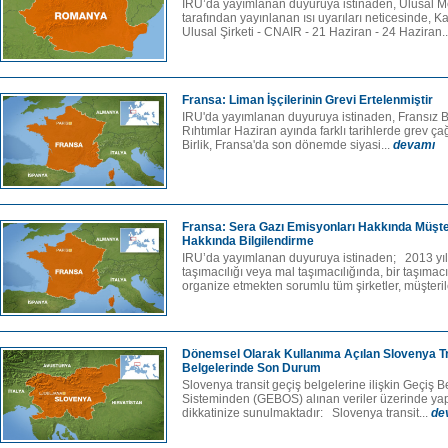
IRU’da yayımlanan duyuruya istinaden, Ulusal Me
tarafından yayınlanan ısı uyarıları neticesinde, Ka
Ulusal Şirketi - CNAIR - 21 Haziran - 24 Haziran.
Fransa: Liman İşçilerinin Grevi Ertelenmiştir
IRU'da yayımlanan duyuruya istinaden, Fransız B
Rıhtımlar Haziran ayında farklı tarihlerde grev ça
Birlik, Fransa'da son dönemde siyasi...
devamı
Fransa: Sera Gazı Emisyonları Hakkında Müşter
Hakkında Bilgilendirme
IRU’da yayımlanan duyuruya istinaden; 2013 yıl
taşımacılığı veya mal taşımacılığında, bir taşıma
organize etmekten sorumlu tüm şirketler, müşterile
Dönemsel Olarak Kullanıma Açılan Slovenya Tr
Belgelerinde Son Durum
Slovenya transit geçiş belgelerine ilişkin Geçiş
Sisteminden (GEBOS) alınan veriler üzerinde ya
dikkatinize sunulmaktadır: Slovenya transit...
de