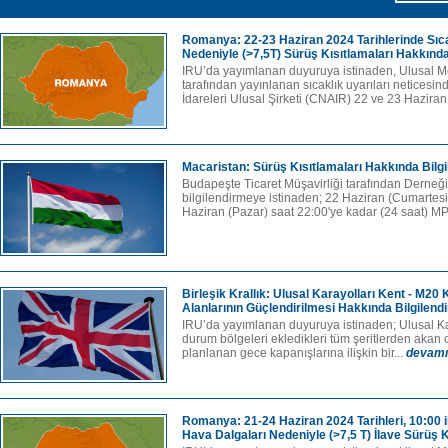
Romanya: 22-23 Haziran 2024 Tarihlerinde Sıc
Nedeniyle (>7,5T) Sürüş Kısıtlamaları Hakkınd
IRU’da yayımlanan duyuruya istinaden, Ulusal Me
tarafından yayınlanan sıcaklık uyarıları neticesin
İdareleri Ulusal Şirketi (CNAIR) 22 ve 23 Haziran
Macaristan: Sürüş Kısıtlamaları Hakkında Bilg
Budapeşte Ticaret Müşavirliği tarafından Derneğim
bilgilendirmeye istinaden; 22 Haziran (Cumartesi
Haziran (Pazar) saat 22:00'ye kadar (24 saat) MP
Birleşik Krallık: Ulusal Karayolları Kent - M20 
Alanlarının Güçlendirilmesi Hakkında Bilgilend
IRU’da yayımlanan duyuruya istinaden; Ulusal Kar
durum bölgeleri ekledikleri tüm şeritlerden akan 
planlanan gece kapanışlarına ilişkin bir...
devamı
Romanya: 21-24 Haziran 2024 Tarihleri, 10:00 
Hava Dalgaları Nedeniyle (>7,5 T) İlave Sürüş 