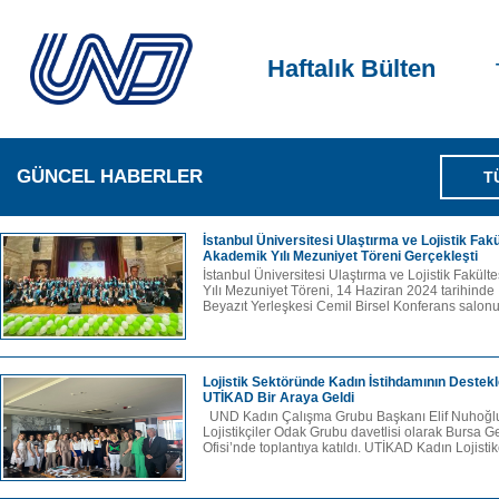
Haftalık Bülten
GÜNCEL HABERLER
T
İstanbul Üniversitesi Ulaştırma ve Lojistik Fak
Akademik Yılı Mezuniyet Töreni Gerçekleşti
İstanbul Üniversitesi Ulaştırma ve Lojistik Fakü
Yılı Mezuniyet Töreni, 14 Haziran 2024 tarihinde 
Beyazıt Yerleşkesi Cemil Birsel Konferans salon
Lojistik Sektöründe Kadın İstihdamının Destek
UTİKAD Bir Araya Geldi
UND Kadın Çalışma Grubu Başkanı Elif Nuhoğl
Lojistikçiler Odak Grubu davetlisi olarak Bursa G
Ofisi’nde toplantıya katıldı. UTİKAD Kadın Lojistik