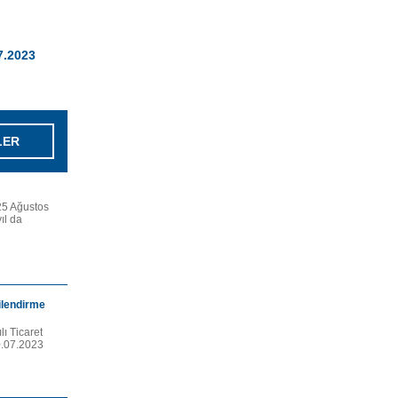
07.2023
LER
25 Ağustos
ıl da
ilendirme
lı Ticaret
0.07.2023