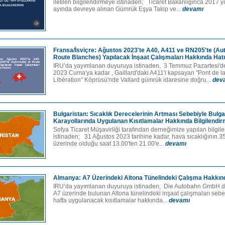
iletilen bilgilendirmeye istinaden; Ticaret Bakanlığınca 2017 y
ayında devreye alınan Gümrük Eşya Takip ve...
devamı
Fransa/İsviçre: Ağustos 2023'te A40, A411 ve RN205'te (Au
Route Blanches) Yapılacak İnşaat Çalışmaları Hakkında Hat
IRU’da yayımlanan duyuruya istinaden, 3 Temmuz Pazartesi'de
2023 Cuma'ya kadar , Gaillard'daki A411'i kapsayan "Pont de l
Libération" Köprüsü'nde Vallard gümrük idaresine doğru...
dev
Bulgaristan: Sıcaklık Derecelerinin Artması Sebebiyle Bulga
Karayollarında Uygulanan Kısıtlamalar Hakkında Bilgilendi
Sofya Ticaret Müşavirliği tarafından derneğimize yapılan bilgi
istinaden; 31 Ağustos 2023 tarihine kadar, hava sıcaklığının 3
üzerinde olduğu saat 13.00'ten 21.00'e...
devamı
Almanya: A7 Üzerindeki Altona Tünelindeki Çalışma Hakkın
IRU’da yayımlanan duyuruya istinaden; Die Autobahn GmbH 
A7 üzerinde bulunan Altona tünelindeki inşaat çalışmaları sebe
hafta uygulanacak kısıtlamalar hakkında...
devamı