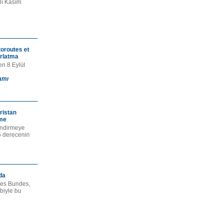
ılı Kasım
toroutes et
ırlatma
n 8 Eylül
a
amı
ristan
rme
lendirmeye
5 derecenin
da
des Bundes,
biyle bu