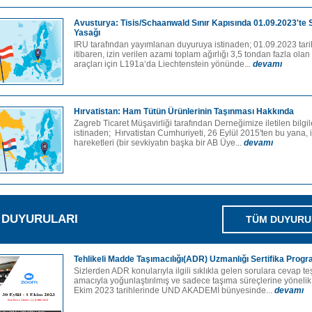
Avusturya: Tisis/Schaanwald Sınır Kapısında 01.09.2023'te 
Yasağı
IRU tarafından yayımlanan duyuruya istinaden; 01.09.2023 tar
itibaren, izin verilen azami toplam ağırlığı 3,5 tondan fazla olan
araçları için L191a‘da Liechtenstein yönünde...
devamı
Hırvatistan: Ham Tütün Ürünlerinin Taşınması Hakkında
Zagreb Ticaret Müşavirliği tarafından Derneğimize iletilen bilg
istinaden; Hırvatistan Cumhuriyeti, 26 Eylül 2015'ten bu yana, 
hareketleri (bir sevkiyatın başka bir AB Üye...
devamı
M DUYURULARI
TÜM DUYURU
Tehlikeli Madde Taşımacılığı(ADR) Uzmanlığı Sertifika Progr
Sizlerden ADR konularıyla ilgili sıklıkla gelen sorulara cevap te
amacıyla yoğunlaştırılmış ve sadece taşıma süreçlerine yönelik
Ekim 2023 tarihlerinde UND AKADEMİ bünyesinde...
devamı