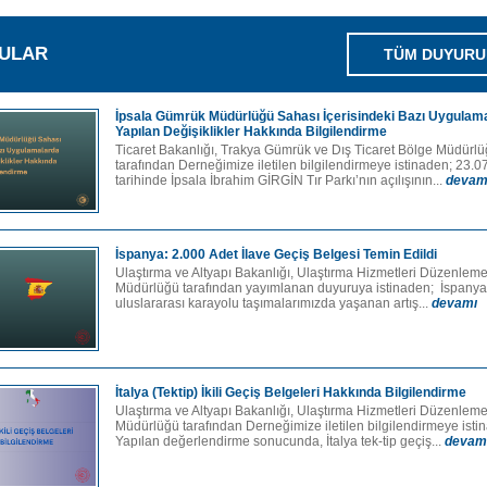
ULAR
TÜM DUYURU
İpsala Gümrük Müdürlüğü Sahası İçerisindeki Bazı Uygulam
Yapılan Değişiklikler Hakkında Bilgilendirme
Ticaret Bakanlığı, Trakya Gümrük ve Dış Ticaret Bölge Müdürl
tarafından Derneğimize iletilen bilgilendirmeye istinaden; 23.
tarihinde İpsala İbrahim GİRGİN Tır Parkı’nın açılışının...
devam
İspanya: 2.000 Adet İlave Geçiş Belgesi Temin Edildi
Ulaştırma ve Altyapı Bakanlığı, Ulaştırma Hizmetleri Düzenlem
Müdürlüğü tarafından yayımlanan duyuruya istinaden; İspanya
uluslararası karayolu taşımalarımızda yaşanan artış...
devamı
İtalya (Tektip) İkili Geçiş Belgeleri Hakkında Bilgilendirme
Ulaştırma ve Altyapı Bakanlığı, Ulaştırma Hizmetleri Düzenlem
Müdürlüğü tarafından Derneğimize iletilen bilgilendirmeye isti
Yapılan değerlendirme sonucunda, İtalya tek-tip geçiş...
devam