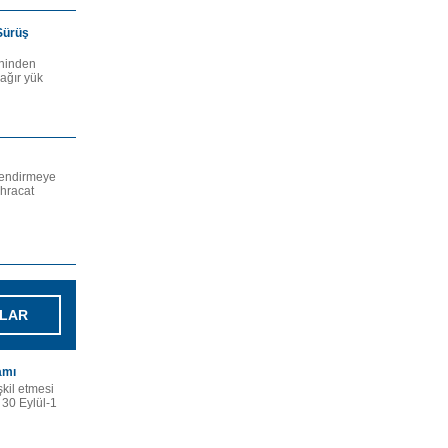
Sürüş
ihinden
 ağır yük
ilendirmeye
ihracat
LAR
amı
şkil etmesi
 30 Eylül-1