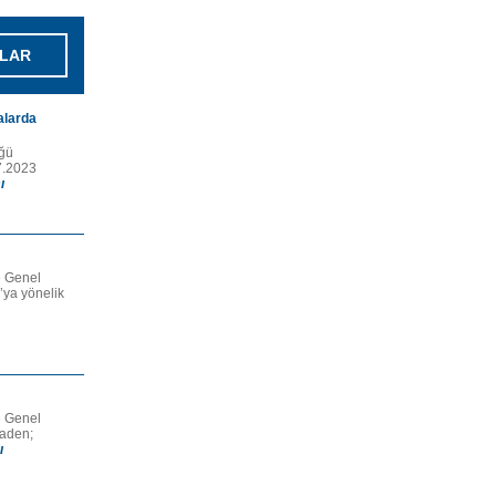
LAR
alarda
üğü
07.2023
ı
e Genel
’ya yönelik
e Genel
naden;
ı