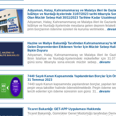
Adıyaman, Hatay, Kahramanmaraş ve Malatya illeri ile Gazian
İslâhiye ve Nurdağı ilçelerinde 31/07/2023 tarihi itibarıyla S
Olan Mücbir Sebep Hali 30/11/2023 Tarihine Kadar Uzatılmışt
Adıyaman, Hatay, Kahramanmaraş ve Malatya illeri ile Gaziantep
İslâhiye ve Nurdağı ilçelerinde meydana gelen deprem felaketi
prim borçlarının ödenme süreleri ile kuruma verilmekle...
deva
Hazine ve Maliye Bakanlığı Tarafından Kahramanmaraş’ta 
Gelen Depremlerden Etkilenen Yerler İçin Mücbir Sebep Hali 
İlişkin Duyuru
Adıyaman, Hatay, Kahramanmaraş ve Malatya illeri ile Gaz
İlinin İslahiye ve Nurdağı ilçelerindeki mükellefler için 31.0
günü sonu itibarıyla sona erecek mücbir sebep...
devamı
7440 Sayılı Kanun Kapsamında Yapılandırılan Borçlar İçin Ön
31 Temmuz 2023
7440 sayılı Kanun kapsamında yapılandıran borçlar, yapılan te
peşin veya taksitler halinde ödenebilmektedir. Peşin ödeme se
tercih edenler için ödeme süresinin son günü 31...
devamı
Ticaret Bakanlığı: GET-APP Uygulaması Hakkında
Ticaret Bakanlığı, Gümrükler Genel Müdürlüğü tarafından Der