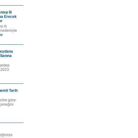
tep İli
ona Erecek
ır
 ili
 nedeniyle
mı
Meydana
İlanına
iantep
7.2023
emli Tarih
rcihe göre
çeneğini
neğimize