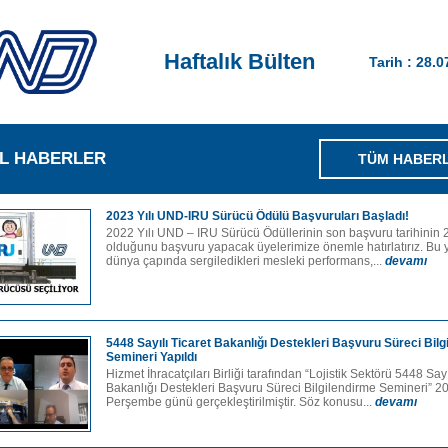
Haftalık Bülten
Tarih : 28.
L HABERLER
TÜM HABER
2023 Yılı UND-IRU Sürücü Ödülü Başvuruları Başladı!
2022 Yılı UND – IRU Sürücü Ödüllerinin son başvuru tarihinin 
olduğunu başvuru yapacak üyelerimize önemle hatırlatırız. Bu y
dünya çapında sergiledikleri mesleki performans,...
devamı
5448 Sayılı Ticaret Bakanlığı Destekleri Başvuru Süreci Bilg
Semineri Yapıldı
Hizmet İhracatçıları Birliği tarafından “Lojistik Sektörü 5448 Sayı
Bakanlığı Destekleri Başvuru Süreci Bilgilendirme Semineri” 2
Perşembe günü gerçekleştirilmiştir. Söz konusu...
devamı