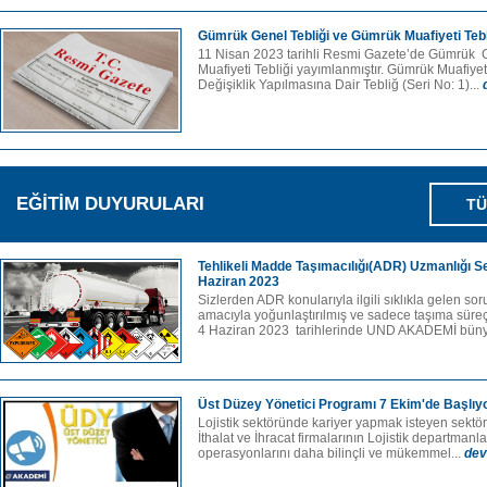
Gümrük Genel Tebliği ve Gümrük Muafiyeti Tebl
11 Nisan 2023 tarihli Resmi Gazete’de Gümrük 
Muafiyeti Tebliği yayımlanmıştır. Gümrük Muafiyeti
Değişiklik Yapılmasına Dair Tebliğ (Seri No: 1)...
EĞİTİM DUYURULARI
TÜ
Tehlikeli Madde Taşımacılığı(ADR) Uzmanlığı Se
Haziran 2023
Sizlerden ADR konularıyla ilgili sıklıkla gelen sor
amacıyla yoğunlaştırılmış ve sadece taşıma süreç
4 Haziran 2023 tarihlerinde UND AKADEMİ büny
Üst Düzey Yönetici Programı 7 Ekim'de Başlıy
Lojistik sektöründe kariyer yapmak isteyen sektör
İthalat ve İhracat firmalarının Lojistik departmanl
operasyonlarını daha bilinçli ve mükemmel...
dev