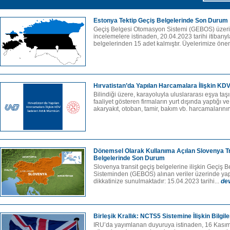
Estonya Tektip Geçiş Belgelerinde Son Durum
Geçiş Belgesi Otomasyon Sistemi (GEBOS) üzer
incelemelere istinaden, 20.04.2023 tarihi itibarıy
belgelerinden 15 adet kalmıştır. Üyelerimize öne
Hırvatistan’da Yapılan Harcamalara İlişkin KD
Bilindiği üzere, karayoluyla uluslararası eşya taş
faaliyet gösteren firmaların yurt dışında yaptığı 
akaryakıt, otoban, tamir, bakım vb. harcamalarının
Dönemsel Olarak Kullanıma Açılan Slovenya Tr
Belgelerinde Son Durum
Slovenya transit geçiş belgelerine ilişkin Geçiş
Sisteminden (GEBOS) alınan veriler üzerinde ya
dikkatinize sunulmaktadır: 15.04.2023 tarihi...
de
Birleşik Krallık: NCTS5 Sistemine İlişkin Bilgi
IRU’da yayımlanan duyuruya istinaden, 16 Kası