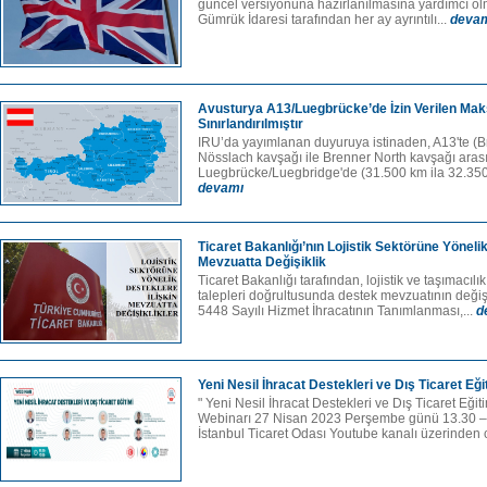
güncel versiyonuna hazırlanılmasına yardımcı olma
Gümrük İdaresi tarafından her ay ayrıntılı...
deva
Avusturya A13/Luegbrücke’de İzin Verilen Maks
Sınırlandırılmıştır
IRU’da yayımlanan duyuruya istinaden, A13'te (B
Nösslach kavşağı ile Brenner North kavşağı aras
Luegbrücke/Luegbridge'de (31.500 km ila 32.350 k
devamı
Ticaret Bakanlığı’nın Lojistik Sektörüne Yönelik
Mevzuatta Değişiklik
Ticaret Bakanlığı tarafından, lojistik ve taşımacılı
talepleri doğrultusunda destek mevzuatının değiş
5448 Sayılı Hizmet İhracatının Tanımlanması,...
d
Yeni Nesil İhracat Destekleri ve Dış Ticaret Eği
" Yeni Nesil İhracat Destekleri ve Dış Ticaret Eğit
Webinarı 27 Nisan 2023 Perşembe günü 13.30 – 
İstanbul Ticaret Odası Youtube kanalı üzerinden c