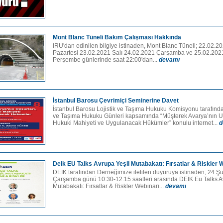
Mont Blanc Tüneli Bakım Çalışması Hakkında
IRU'dan edinilen bilgiye istinaden, Mont Blanc Tüneli; 22.02.2
Pazartesi 23.02.2021 Salı 24.02.2021 Çarşamba ve 25.02.202
Perşembe günlerinde saat 22:00'dan...
devamı
İstanbul Barosu Çevrimiçi Seminerine Davet
İstanbul Barosu Lojistik ve Taşıma Hukuku Komisyonu tarafında
ve Taşıma Hukuku Günleri kapsamında “Müşterek Avarya’nın Un
Hukuki Mahiyeti ve Uygulanacak Hükümler” konulu internet...
d
Deik EU Talks Avrupa Yeşil Mutabakatı: Fırsatlar & Riskler 
DEİK tarafından Derneğimize iletilen duyuruya istinaden; 24 Ş
Çarşamba günü 10:30-12:15 saatleri arasında DEİK Eu Talks A
Mutabakatı: Fırsatlar & Riskler Webinarı...
devamı