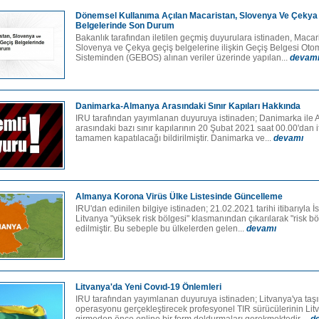
Dönemsel Kullanıma Açılan Macaristan, Slovenya Ve Çekya
Belgelerinde Son Durum
Bakanlık tarafından iletilen geçmiş duyurulara istinaden, Macar
Slovenya ve Çekya geçiş belgelerine ilişkin Geçiş Belgesi Ot
Sisteminden (GEBOS) alınan veriler üzerinde yapılan...
devam
Danimarka-Almanya Arasındaki Sınır Kapıları Hakkında
IRU tarafından yayımlanan duyuruya istinaden; Danimarka ile
arasındaki bazı sınır kapılarının 20 Şubat 2021 saat 00.00'dan i
tamamen kapatılacağı bildirilmiştir. Danimarka ve...
devamı
Almanya Korona Virüs Ülke Listesinde Güncelleme
IRU'dan edinilen bilgiye istinaden; 21.02.2021 tarihi itibarıyla 
Litvanya "yüksek risk bölgesi" klasmanından çıkarılarak "risk bö
edilmiştir. Bu sebeple bu ülkelerden gelen...
devamı
Litvanya'da Yeni Covıd-19 Önlemleri
IRU tarafından yayımlanan duyuruya istinaden; Litvanya'ya taş
operasyonu gerçekleştirecek profesyonel TIR sürücülerinin Lit