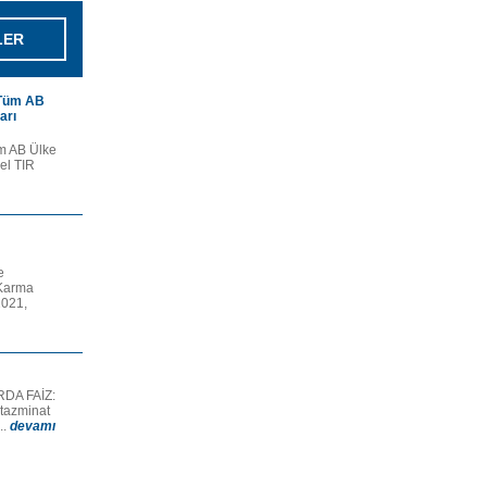
LER
 Tüm AB
arı
üm AB Ülke
nel TIR
e
 Karma
2021,
DA FAİZ:
tazminat
..
devamı