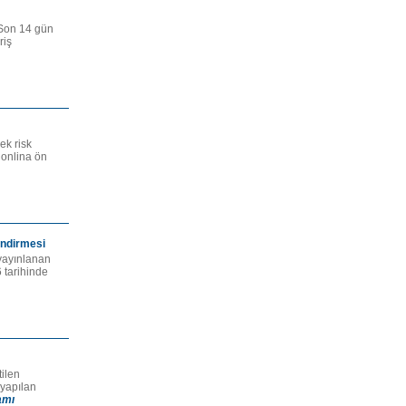
: Son 14 gün
riş
ek risk
 onlina ön
endirmesi
yayınlanan
6 tarihinde
tilen
 yapılan
amı