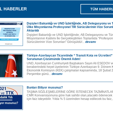
L HABERLER
TÜM HABER
Dışişleri Bakanlığı ve UND İşbirliğinde, AB Delegasyonu ve
Ülke Misyonlarına Profesyonel TIR Sürücülerinin Vize Sorunl
Aktarıldı
Dışişleri Bakanlığı ve UND İşbirliğinde; AB Delegasyonu ve T
Misyonlarının Katılımı İle Gerçekleştirilen Toplantıda “Profesyo
Sürücülerinin Vize Sorunları” Görüşüldü!...
devamı
Türkiye-Azerbaycan Ticaretinde “ Transit Kota ve Ücretleri”
Sorununun Çözümünde Önemli Adım!
UND, Azerbaycan Cumhuriyeti Başbakanı Sayın Ali ESEDOV v
beraberindeki heyet üyelerinin Türkiye-Azerbaycan 9. Dönem
Ekonomik Komisyon (KEK) çalışmaları kapsamında, 18 Şubat 
Perşembe günü...
devamı
Bunları Biliyor musunuz?
TAŞIMA SÖZLEŞMELERİNE GÖRE İSTENECEK TAZMİNATLAR
CMR Konvansiyonuna göre hak sahibi olan,alacaklı ödenecek 
için faiz isteyebilir. Yılda % 5 üzerinden hesap edilecek bu faiz,.