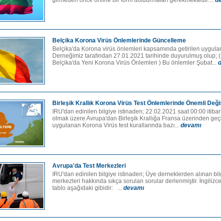
girmeden önce online bir form doldurmaları gerekmektedir....
d
Belçika Korona Virüs Önlemlerinde Güncelleme
Belçika'da Korona virüs önlemleri kapsamında getirilen uygula
Derneğimiz tarafından 27.01.2021 tarihinde duyurulmuş olup; (
Belçika'da Yeni Korona Virüs Önlemleri ) Bu önlemler Şubat...
Birleşik Krallık Korona Virüs Test Önlemlerinde Önemli Değiş
IRU'dan edinilen bilgiye istinaden; 22.02.2021 saat 00:00 itibar
olmak üzere Avrupa'dan Birleşik Krallığa Fransa üzerinden geç
uygulanan Korona Virüs test kurallarında bazı...
devamı
Avrupa'da Test Merkezleri
IRU'dan edinilen bilgiye istinaden; Üye derneklerden alınan bilgi
merkezleri hakkında sıkça sorulan sorular derlenmiştir. İngilizce
tablo aşağıdaki gibidir: ...
devamı