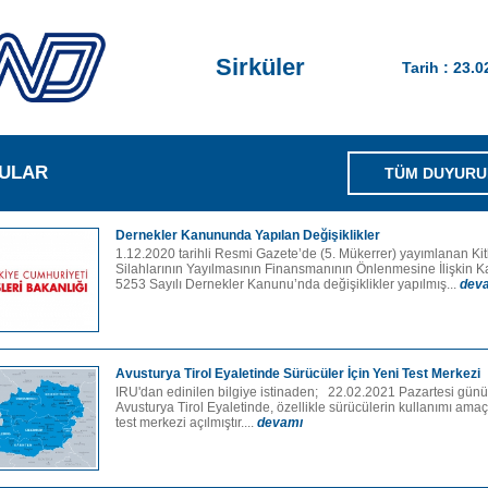
Sirküler
Tarih : 23.
ULAR
TÜM DUYURU
Dernekler Kanununda Yapılan Değişiklikler
1.12.2020 tarihli Resmi Gazete’de (5. Mükerrer) yayımlanan Ki
Silahlarının Yayılmasının Finansmanının Önlenmesine İlişkin K
5253 Sayılı Dernekler Kanunu’nda değişiklikler yapılmış...
dev
Avusturya Tirol Eyaletinde Sürücüler İçin Yeni Test Merkezi
IRU'dan edinilen bilgiye istinaden; 22.02.2021 Pazartesi günü 
Avusturya Tirol Eyaletinde, özellikle sürücülerin kullanımı amaçl
test merkezi açılmıştır....
devamı