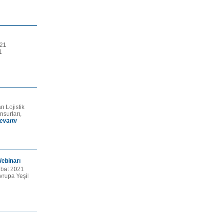
021
1
n Lojistik
surları,
evamı
Webinarı
ubat 2021
vrupa Yeşil