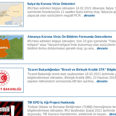
İtalya'da Korona Virüs Önlemleri
IRU'dan edinilen bilgiye istinaden 16.02.2021 itibarıyla; İtalya
içerisinde Avusturya'da 12 saatten fazla kalmış olup; İtalya'ya gi
yapacak olan sürücülerin negatif PCR...
devamı
Almanya Korona Virüs Ön Bildirim Formunda Güncelleme
IRU'dan edinilen bilgiye istinaden; Son 10 gün içerisinde "Yüks
bölgesi" veya "Varyant bölgesi"inde bulunmuş olan sürücülerin
bildirim formu doldurmaları gerekli olup; şu ana...
devamı
Ticaret Bakanlığından "Brexit ve Birleşik Krallık STA" Bilgil
Ticaret Bakanlığı resmi web sayfasından 18.02.2021 tarihinde 
bilgilendirmeye istinaden; Birleşik Krallık (BK), 23 Haziran 201
yapılan referandum sonrasında AB’den ayrılma...
devamı
TIR EPD İş Ağı Projesi Hakkında
Türkiye Odalar ve Borsalar Birliği'nden (TOBB) Derneğimize ile
bilgilendirmeye istinaden; IRU tarafından Şubat 2021 tarihinde
duyuruda; TIR Karnesi Hamillerinin, elektronik ön beyan...
dev