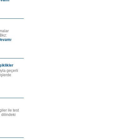
evamı
malar
Bkz:
devamı
iklikler
ıyla geçerli
işlerde
ler ile test
 dilindeki