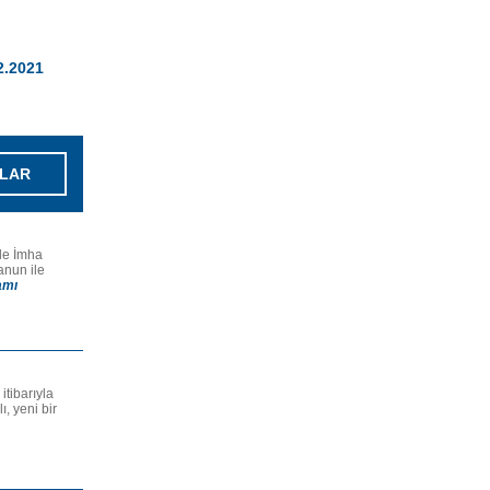
02.2021
LAR
tle İmha
anun ile
amı
itibarıyla
ı, yeni bir