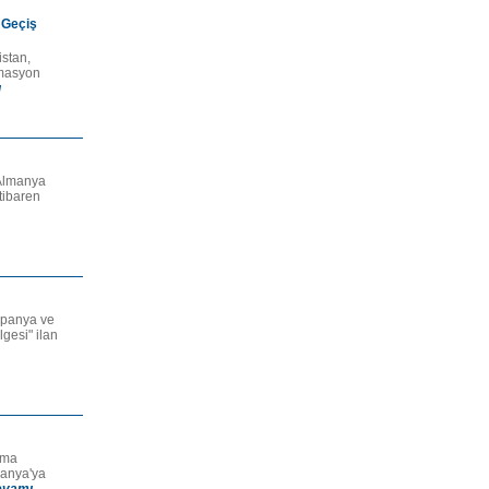
 Geçiş
istan,
omasyon
ı
 Almanya
tibaren
İspanya ve
lgesi" ilan
ıma
vanya'ya